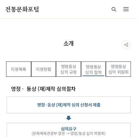
주메뉴 바로가기
본문 바로가기
푸터 바로가기
전통문화포털
소개
영정동상
영정동상
영정동상
지정목록
지정현황
심의 규정
심의 위원회
심의 절차
영정ㆍ 동상 (재)제작 심의절차