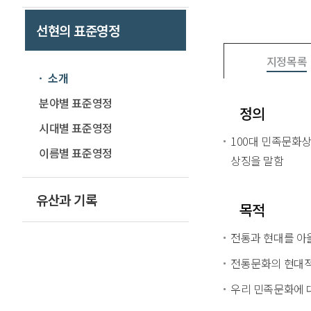
선현의 표준영정
지정목록
소개
분야별 표준영정
정의
시대별 표준영정
100대 민족문화
이름별 표준영정
상징을 말함
유산과 기록
목적
전통과 현대를 아
100대 민족문화상징
전통문화의 현대적
우리 민족문화에 대