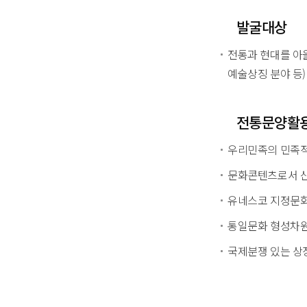
발굴대상
전통과 현대를 아울
예술상징 분야 등)
전통문양활
우리민족의 민족적
문화콘텐츠로서 산
유네스코 지정문화
통일문화 형성차원
국제분쟁 있는 상징