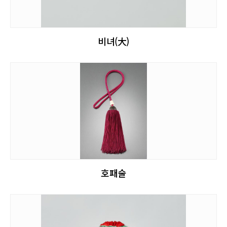
비녀(大)
호패술