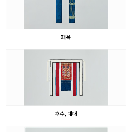
패옥
후수, 대대