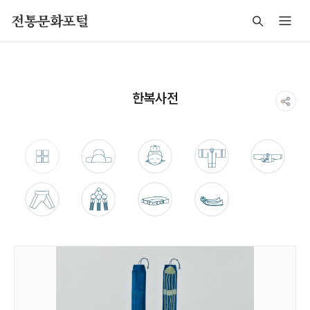
주메뉴 바로가기
본문 바로가기
푸터 바로가기
전통문화포털
한복사전
통합검색
쓰개
머리모양
겉옷
웃옷
아래옷
장신구
허리띠
기타