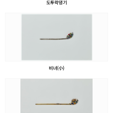
도투락댕기
비녀(小)