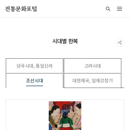
주메뉴 바로가기
본문 바로가기
푸터 바로가기
전통문화포털
시대별 한복
삼국시대, 통일신라
고려시대
조선시대
대한제국, 일제강점기