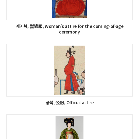
계례복, 髻禮服, Woman’s attire for the coming-of-age
ceremony
공복, 公服, Official attire