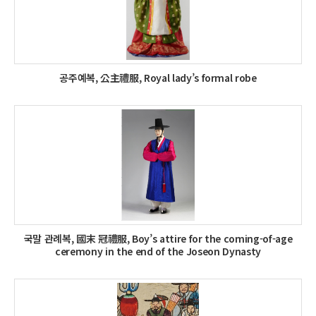
공주예복, 公主禮服, Royal lady’s formal robe
국말 관례복, 國末 冠禮服, Boy’s attire for the coming-of-age
ceremony in the end of the Joseon Dynasty