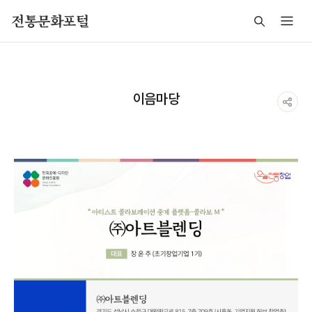
주메뉴 바로가기
본문 바로가기
푸터 바로가기
전통문화포털
이음마당