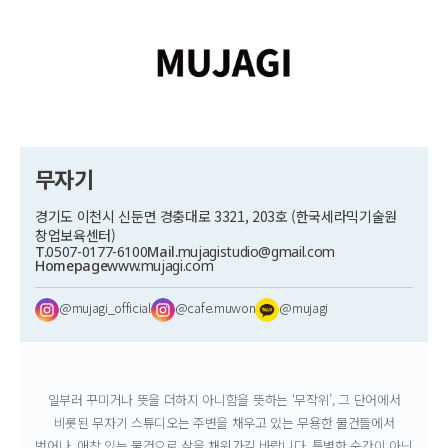
무자기
경기도 이천시 신둔면 경충대로 3321, 203호 (한국세라믹기술원
창업보육센터)
T.
0507-0177-6100
Mail.
mujagistudio@gmail.com
Homepage
www.mujagi.com
@mujagi_official
@cafe.muwon
@mujagi
일부러 꾸미거나 뜻을 더하지 아니함을 뜻하는 ‘무작위’,
그 단어에서
비롯된 무자기 스튜디오는 주변을 채우고 있는 무용한 물건들에서
벗어나,
애착 있는 물건으로 삶을 채워가길 바랍니다.
특별한 순간이 아닌