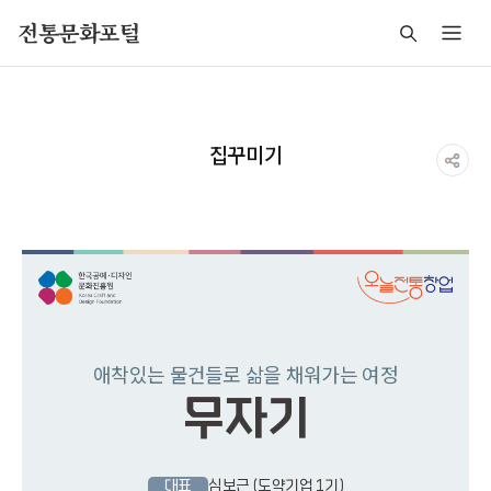
주메뉴 바로가기
본문 바로가기
푸터 바로가기
전통문화포털
집꾸미기
애착있는 물건들로 삶을 채워가는 여정
무자기
대표
심보근
(도약기업 1기)