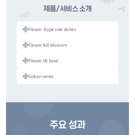
제품/서비스 소개
Flower 3type side dishes
Flower full blossom
Flower 06 bowl
Soban series
주요 성과