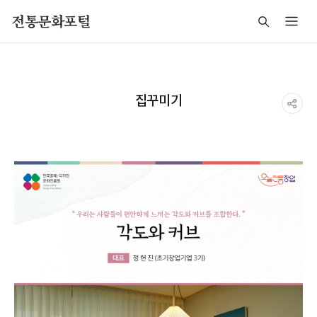
주메뉴 바로가기
본문 바로가기
푸터 바로가기
전통문화포털
집꾸미기