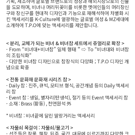
기획, 제조하여 글로벌 브랜드로의 성장과 해외시장으로의 진출
을 도모하며, 비녀나 머리뒤꽂이를 비롯한 옛여인들의 머리장신
구와 장신구를 현대적 디자인과 기능으로 재해석하여 차별화 시
킨 액세서리를 K-Culture에 열광하는 글로벌 여성 & MZ세대에
소개하여 T.P.O에 맞는 액세서리를 제안합니다.
< 분리, 교체가 되는 비녀 & 비녀참 세트에서 쥬얼리로 확장 >
- From “비녀대+비녀참” 일체 형태＂⇨ To “비녀대와 비녀참
의 조립식화“
- 다양한 비녀참 디자인으로 참장식의 다양화 ; T.P.O 디자인 개
념으로 확중
< 전통 문화재 문화재 시리즈 참 >
- Daily 참 : 진주, 큐빅, 모티브 형식, 공간개념 등의 Daily 액세서
리 참
- Event 참 : 생일, 별자리(탄생석), 절기 등의 Event 액세서리 참
- 소재 : Brass (황동) , 천연원석 外
* 비녀참 : 비녀끝에 달린 딸랑거리는 액세서리
< 자물쇠 목걸이 : 자물쇠/물고기 >
- 선조들은 장롱, 책장, 뒤주, 곶간, 대문에 이르기까지 다양한 크