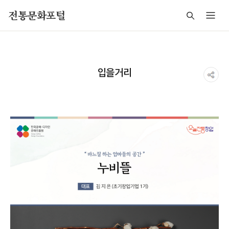
주메뉴 바로가기
본문 바로가기
푸터 바로가기
전통문화포털
입을거리