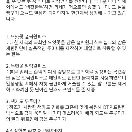
을 수 있는 옷 중 하나로 사랑받기를 원합니다. 국내뿐 아니라 해
외에서도 ’생활한복‘하면 라네가 떠오르면 좋겠습니다. 그 날을
꿈꾸며 오늘도 열심히 디자인하여 한단계씩 성장해 나가고 있습
니다.
1. 오얏꽃 철릭원피스
: 대한 제국의 국화인 오얏꽃을 담은 철릭원피스로 실크와 같은
새틴원단에 실용적인 주머니를 제작하여 데일리로 착용할 수 있
는 한복
2. 목련꽃 철릭원피스
: 봄을 알리는 순백의 여섯 꽃잎으로 고귀함을 상징하는 목련꽃
을 담은 철릭원피스로 데일리로 원단인 울피치를 사용하였으며
일상생활 속에서 자칫 불편하게 거슬릴 수 있는 앞 고름을 제거
하고 화려한 듯 단아한 단추로 포인트를 준 제품
3. 책가도 두루마기
: 정조가 사랑한 책가도 민화를 고증에 맞게 복원해 DTP 프린팅
방식으로 담아 움직일 때마다 멋스러움이 배가 되도록 두루마기
의 팔과 뒤트임에 담은 두루마기
4.일상한복 라호 저고리&바지