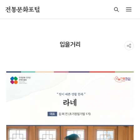
주메뉴 바로가기
본문 바로가기
푸터 바로가기
전통문화포털
입을거리