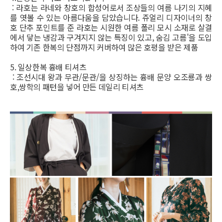
: 라호는 라네와 창호의 합성어로서 조상들의 여름 나기의 지혜
를 엿볼 수 있는 아름다움을 담았습니다. 쥬얼리 디자이너의 창
호 단추 포인트를 준 라호는 시원한 여름 폴리 모시 소재로 살결
에서 닿는 냉감과 구겨지지 않는 특징이 있고, 숨김 고름'을 도입
하여 기존 한복의 단점까지 커버하여 많은 호평을 받은 제품
5. 일상한복 흉배 티셔츠
: 조선시대 왕과 무관/문관/을 상징하는 흉배 문양 오조룡과 쌍
호,쌍학의 패턴을 넣어 만든 데일리 티셔츠