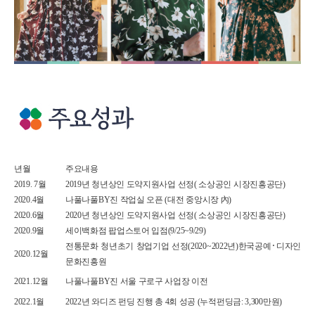
년월
주요내용
2019. 7월
2019년 청년상인 도약지원사업 선정( 소상공인 시장진흥공단)
2020.4월
나풀나풀BY진 작업실 오픈 (대전 중앙시장 內)
2020.6월
2020년 청년상인 도약지원사업 선정( 소상공인 시장진흥공단)
2020.9월
세이백화점 팝업스토어 입점(9/25~9/29)
전통문화 청년초기 창업기업 선정(2020~2022년)한국공예･디자인
2020.12월
문화진흥원
2021.12월
나풀나풀BY진 서울 구로구 사업장 이전
2022.1월
2022년 와디즈 펀딩 진행 총 4회 성공 (누적펀딩금: 3,300만원)