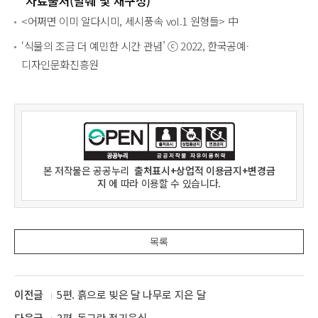
자료출처(발췌 및 재구성)
<어쩌면 이미 알다시미, 세시풍속 vol.1 원형들> 中
‘식물의 조금 더 예민한 시간 관념’ ⓒ 2022, 한국공예·
디자인문화진흥원
본 저작물은
공공누리
출처표시+상업적 이용금지+변경금
지
에 따라 이용할 수 있습니다.
목록
이전글
5편. 흙으로 빚은 달 나무로 지은 달
다음글
3편. 동그란 절기음식