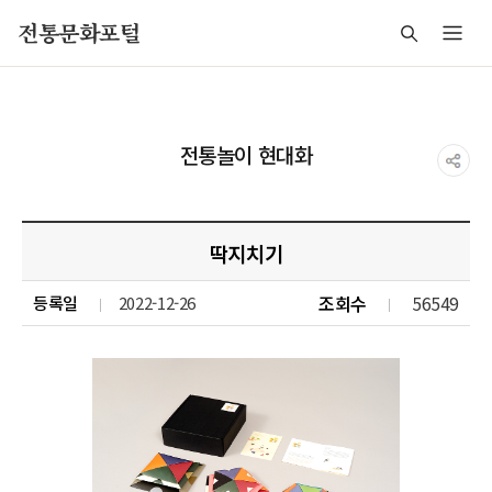
주메뉴 바로가기
본문 바로가기
푸터 바로가기
전통문화포털
전통놀이 현대화
딱지치기
조회수
56549
등록일
2022-12-26