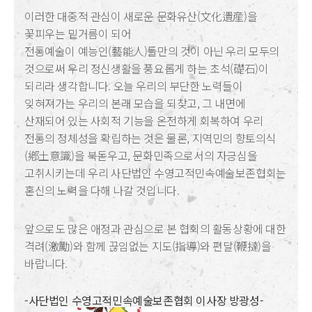
이러한 대중적 관심이 새로운 문화유산(文化遺産)을
꽃피우는 밑거름이 되어
전통예술이 예능인(藝能人)들만의 것이 아닌 우리 모두의
것으로써 우리 정신생활을 풍요롭게 하는 초석(礎石)이
되리라 생각합니다. 오늘 우리의 부단한 노력들이
잊혀져가는 우리의 본래 모습을 되찾고, 그 내면에
산재되어 있는 사회적 기능을 온전하게 회복하여 우리
전통의 정체성을 확립하는 것은 물론, 지역민의 향토의식
(鄕土意識)을 북돋우고, 문화민족으로서의 자긍심을
고취시키는데 우리 사단법인 수영고적민속예술보존협회는
혼신의 노력을 다해 나갈 것입니다.
앞으로도 많은 애정과 관심으로 본 협회의 활동상황에 대한
격려(激勵)와 함께 끊임없는 지도(指導)와 편달(鞭撻)을
바랍니다.
-사단법인 수영고적민속예술보존협회 이사장 방광성-