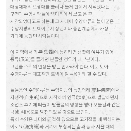
대광대패의 오광대를 불러다 놀게 한데서 시작됐다는
구전과 수영사람들이 밤마리에서 보고 온 후
시작되었다고도 하는데 그 시대에 수영야류의 놀이꾼은
수양지방의 토박이로서 상민이나 중인계층에서 가장
가마에 능했던 사람들이다.
이 지역에서 가무(歌舞)에 능하려면 생활에 여유가 있어
풍류(風流)를 즐기던 분들인 경우가 대부분이다.
그만큼 주위의 인정을 받는 인사라야 한다. 이로 보아
수영야류는 대표적인 토박이 탈놀음이라 할 수 있다.
들놀음인 수영야류는 수영지방의 농경의례(農耕儀禮)에서
자생적(自生的)으로 시작하여 연극(演劇)으로 발달하면서
조선조 후기에 떠돌이 탈놀음의 영향을 받아 오늘날과 같은
극(劇)내용으로 발전되었을 것으로 보인다.
특히 수영은 바다와 근접해 있으므로 고기잡을 때 행해지는
어로요(漁撈謠)와 거기에 부합되는 춤과 농사 지을 때의