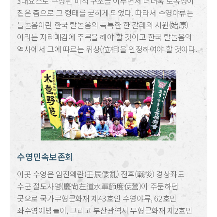
3대요소로 구성된 미적 구조를 이루면서 더더욱 토속성이
짙은 춤으로 그 형태를 굳히게 되었다. 따라서 수영야류는
들놀음이란 한국 탈놀음의 독특한 한 갈래의 시원(始原)
이라는 자리매김에 주목을 해야 할 것이고 한국 탈놀음의
역사에서 그에 따르는 위상(位相)을 인정하여야 할 것이다.
수영민속보존회
이곳 수영은 임진왜란(壬辰倭亂) 전후(戰後) 경상좌도
수군 절도사영(慶尙左道水軍節度使營)이 주둔하던
곳으로 국가무형문화재 제43호인 수영야류, 62호인
좌수영어방놀이, 그리고 부산광역시 무형문화재 제2호인