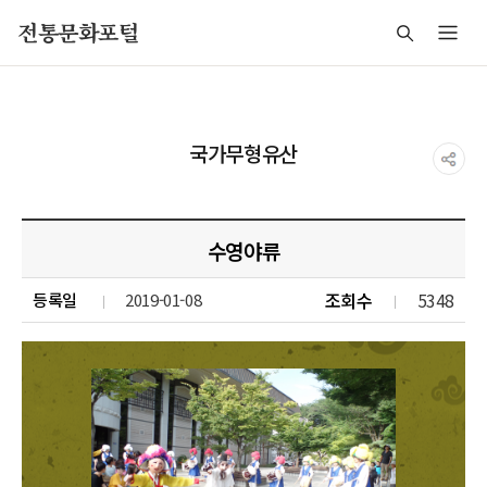
주메뉴 바로가기
본문 바로가기
푸터 바로가기
전통문화포털
국가무형유산
수영야류
조회수
5348
등록일
2019-01-08