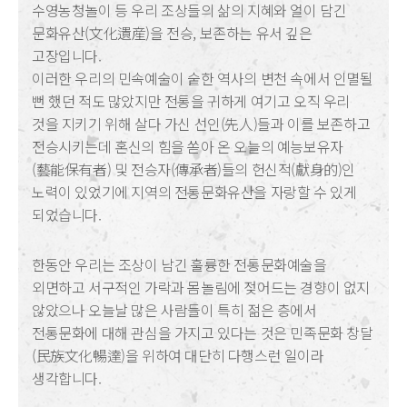
수영농청놀이 등 우리 조상들의 삶의 지혜와 얼이 담긴
문화유산(文化遺産)을 전승, 보존하는 유서 깊은
고장입니다.
이러한 우리의 민속예술이 숱한 역사의 변천 속에서 인멸될
뻔 했던 적도 많았지만 전통을 귀하게 여기고 오직 우리
것을 지키기 위해 살다 가신 선인(先人)들과 이를 보존하고
전승시키는데 혼신의 힘을 쏟아 온 오늘의 예능보유자
(藝能保有者) 및 전승자(傳承者)들의 헌신적(獻身的)인
노력이 있었기에 지역의 전통문화유산을 자랑할 수 있게
되었습니다.
한동안 우리는 조상이 남긴 훌륭한 전통문화예술을
외면하고 서구적인 가락과 몸놀림에 젖어드는 경향이 없지
않았으나 오늘날 많은 사람들이 특히 젊은 층에서
전통문화에 대해 관심을 가지고 있다는 것은 민족문화 창달
(民族文化暢達)을 위하여 대단히 다행스런 일이라
생각합니다.