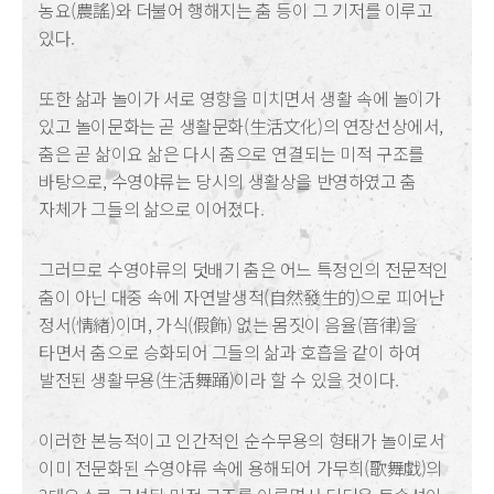
농요(農謠)와 더불어 행해지는 춤 등이 그 기저를 이루고
있다.
또한 삶과 놀이가 서로 영향을 미치면서 생활 속에 놀이가
있고 놀이문화는 곧 생활문화(生活文化)의 연장선상에서,
춤은 곧 삶이요 삶은 다시 춤으로 연결되는 미적 구조를
바탕으로, 수영야류는 당시의 생활상을 반영하였고 춤
자체가 그들의 삶으로 이어졌다.
그러므로 수영야류의 덧배기 춤은 어느 특정인의 전문적인
춤이 아닌 대중 속에 자연발생적(自然發生的)으로 피어난
정서(情緖)이며, 가식(假飾) 없는 몸짓이 음율(音律)을
타면서 춤으로 승화되어 그들의 삶과 호흡을 같이 하여
발전된 생활무용(生活舞踊)이라 할 수 있을 것이다.
이러한 본능적이고 인간적인 순수무용의 형태가 놀이로서
이미 전문화된 수영야류 속에 용해되어 가무희(歌舞戱)의