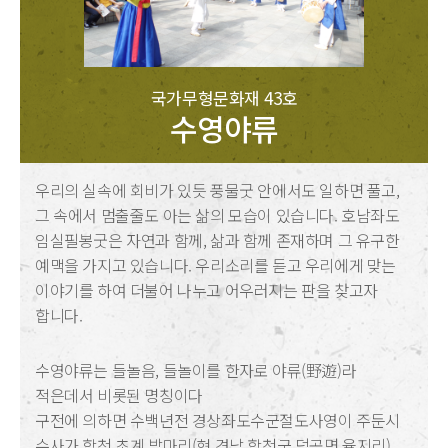
국가무형문화재 43호
수영야류
우리의 실속에 회비가 있듯 풍물굿 안에서도 일하면 풀고,
그 속에서 멈출줄도 아는 삶의 모습이 있습니다. 호남좌도
임실필봉굿은 자연과 함께, 삶과 함께 존재하며 그 유구한
예맥을 가지고 있습니다. 우리소리를 듣고 우리에게 맞는
이야기를 하여 더불어 나누고 어우러지는 판을 찾고자
합니다.
수영야류는 들놀음, 들놀이를 한자로 야류(野遊)라
적은데서 비롯된 명칭이다
구전에 의하면 수백년전 경상좌도수군절도사영이 주둔시
수사가 합천 초계 밤마리(현 경남 합천군 덕곡면 율지리)