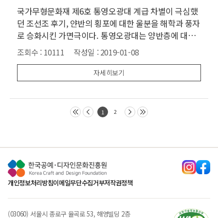
국가무형문화재 제6호 통영오광대 계급 차별이 극심했
던 조선조 후기, 얀반의 횡포에 대한 울분을 해학과 풍자
로 승화시킨 가면극이다. 통영오광대는 양반층에 대한
풍자성이 특히 뛰어난 가면극으로 문둥탈, 풍자탈, 영노
조회수 :
10111
작성일 :
2019-01-08
탈, 농창탈, 포수탈의 5마당으로 구성되어 있다. 오광대
(五廣大)란 이름은 다섯 광대 즉 다섯의 가면을 쓴 등장
자세히보기
인물들
2
1
개인정보처리방침
이메일무단수집거부
저작권정책
(03060) 서울시 종로구 율곡로 53, 해영빌딩 2층