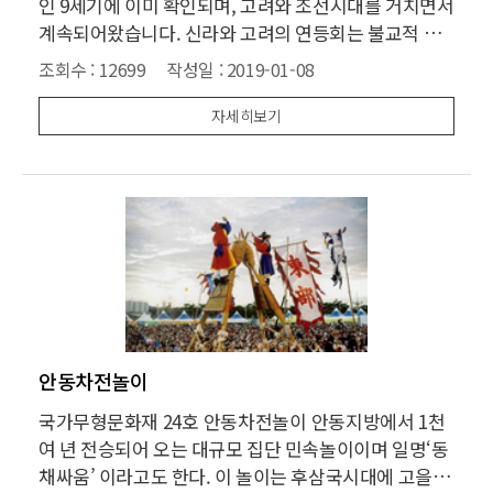
인 9세기에 이미 확인되며, 고려와 조선시대를 거치면서
계속되어왔습니다. 신라와 고려의 연등회는 불교적 행
사였지만, 조선시대에는 민속행사로 행해졌고 해방이후
조회수 :
12699
작성일 :
2019-01-08
전통적인 시련, 탑돌이의 행렬 문화가 확대되어 연등행
렬로 발전하였습니다. 연등회는 관불의식, 연등행렬, 회
자세히보기
향의 형식으로 진행되며
안동차전놀이
국가무형문화재 24호 안동차전놀이 안동지방에서 1천
여 년 전승되어 오는 대규모 집단 민속놀이이며 일명‘동
채싸움’ 이라고도 한다. 이 놀이는 후삼국시대에 고을의