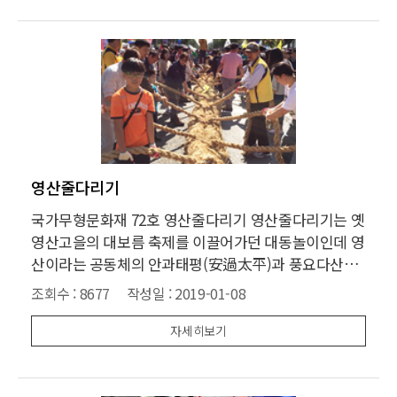
영산줄다리기
국가무형문화재 72호 영산줄다리기 영산줄다리기는 옛
영산고을의 대보름 축제를 이끌어가던 대동놀이인데 영
산이라는 공동체의 안과태평(安過太平)과 풍요다산과
축원, 농민들이 진정한 의미에서 한해의 첫날로 인식하
조회수 :
8677
작성일 :
2019-01-08
고 있던 대보름에 용신앙(龍神仰)을 바탕으로 줄다리기
가 이루어져 공동테의 안녕을 기원해 왔다. 그러나 일제
자세히보기
의 침략과 공동체문화의 해체 그