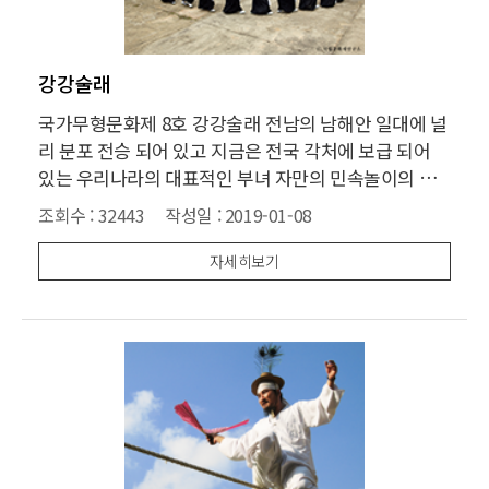
강강술래
국가무형문화제 8호 강강술래 전남의 남해안 일대에 널
리 분포 전승 되어 있고 지금은 전국 각처에 보급 되어
있는 우리나라의 대표적인 부녀 자만의 민속놀이의 하
나로 대표적인 절기인 설, 대보름, 단오, 백중, 추석, 9월
조회수 :
32443
작성일 :
2019-01-08
중구 밤에 연행되었으며, 특히 팔월 추석날 밤에 대대적
으로 마을 부녀자들이 떼를 지어 나와서 노래와 춤으로
자세히보기
원형을 이루면