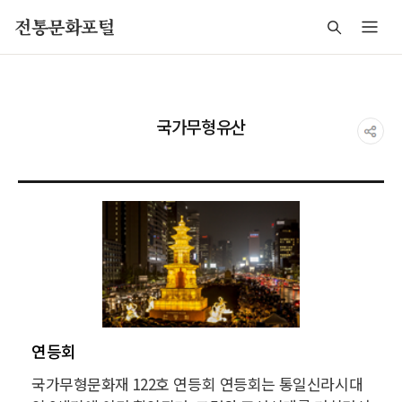
주메뉴 바로가기
본문 바로가기
푸터 바로가기
전통문화포털
국가무형유산
연등회
국가무형문화재 122호 연등회 연등회는 통일신라시대