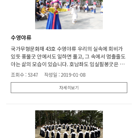
수영야류
국가무형문화재 43호 수영야류 우리의 실속에 회비가
있듯 풍물굿 안에서도 일하면 풀고, 그 속에서 멈출줄도
아는 삶의 모습이 있습니다. 호남좌도 임실필봉굿은 자
연과 함께, 삶과 함께 존재하며 그 유구한 예맥을 가지고
조회수 :
5347
작성일 :
2019-01-08
있습니다. 우리소리를 듣고 우리에게 맞는 이야기를 하
여 더불어 나누고 어우러지는 판을 찾고자 합니다. 수영
자세히보기
야류는 들놀음