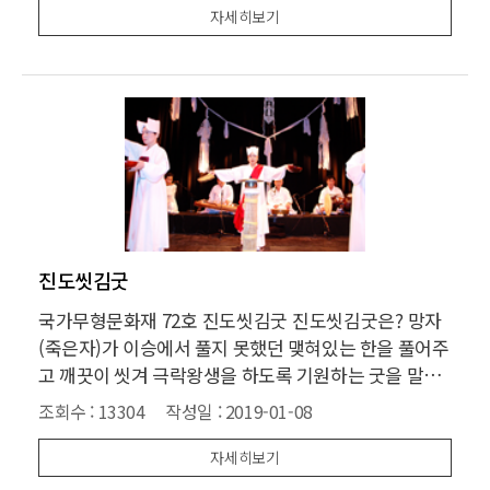
되었다. 별신굿이란 '별나다', ' 특별나다'는 의미를 지니
자세히보기
고 있어 곧 별
진도씻김굿
국가무형문화재 72호 진도씻김굿 진도씻김굿은? 망자
(죽은자)가 이승에서 풀지 못했던 맺혀있는 한을 풀어주
고 깨끗이 씻겨 극락왕생을 하도록 기원하는 굿을 말하
며 풍악에 맞추어 춤과 노래로써 신에게 빌며 상복차림
조회수 :
13304
작성일 :
2019-01-08
으로 망자의 후손으로 하여금 망자와 접하게 한다는 특
징이 있다. 특히 진도씻김굿의 음악은 우리 민속음악의
자세히보기
대표적이기도 하다