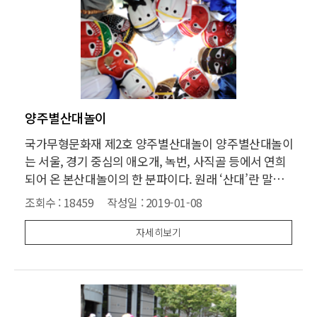
양주별산대놀이
국가무형문화재 제2호 양주별산대놀이 양주별산대놀이
는 서울, 경기 중심의 애오개, 녹번, 사직골 등에서 연희
되어 온 본산대놀이의 한 분파이다. 원래 ‘산대’란 말은
잡희를 노는 일종의 높은 무대배경이나 무대를 가리키
조회수 :
18459
작성일 :
2019-01-08
는 말로, 산대놀이란 중부지방의 탈춤을 가리키는 말이
다. 본산대놀이가 사라진 오늘날, 산대놀이라 하면 바로
자세히보기
양주별산대놀이를 가리