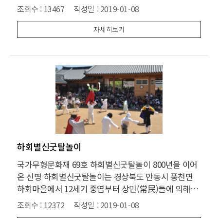
삼태사(김선평, 권행, 장길)가 고려의 왕건을 도와 고창
조회수 :
13467
작성일 :
2019-01-08
(안동의 옛 이름)전투에서 후백제의 견훤군을 무찌른 것
을 기념 하기 위해 전승되어 오는 세계 유일무이한 상무
자세히보기
정신이 깃든 놀이이
하회별신굿탈놀이
국가무형문화재 69호 하회별신굿탈놀이 800년을 이어
온 신명 하회별신굿탈놀이는 경상북도 안동시 풍천면
하회마을에서 12세기 중엽부터 상민(常民)들에 의해서
연희(演戱)되어온 탈놀이이다. 이 탈놀이는 마을의 안
조회수 :
12372
작성일 :
2019-01-08
녕과 풍농을 기원하기 위하여 마을 굿의 일환으로 연희