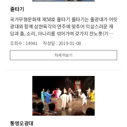
줄타기
국가무형문화재 제58호 줄타기 줄타기는 줄광대가 어릿
광대와 함께 삼현육각의 연주에 맞추어 익살스러운 재
담과 춤, 소리, 아니리를 섞어가며 갖가지 잔노릇(기예)
을 벌이는 놀음이다. 마당놀이의 꽃이라 불리는 줄타기
조회수 :
14941
작성일 :
2019-01-08
는 문헌에 승도(繩度), 주색(走索), 색상재(索上才), 답
색희(沓索戱), 희승(戱繩), 항희(恒戱)등으로 나타난
자세히보기
다. 줄타
통영오광대