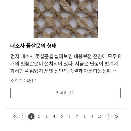
내소사 꽃살문의 형태
먼저 내소사 꽃살문을 살펴보면 대웅보전 전면에 모두 8
개의 빗꽃살문이 설치되어 있다. 지금은 단청이 벗겨져
화려함을 잃었지만 옛 장인의 숨결과 아름다운정취가
아직도 남아 있다. 특히 주목되는 것은 왼쪽에서 세 번째
조회수 :
4517
문과 여섯 번째 문이다. 아래 부분에 10 여 개의 꽃봉오
리 그 위쪽에 활짝 핀 꽃들이 배치되어 있는 것을 볼 수
자세히보기
있는데, 이것은 일정한 크기의
2
3
4
5
6
7
8
9
10
1