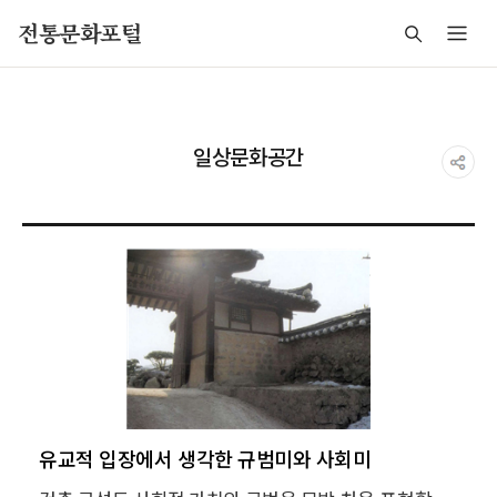
주메뉴 바로가기
본문 바로가기
푸터 바로가기
전통문화포털
일상문화공간
유교적 입장에서 생각한 규범미와 사회미