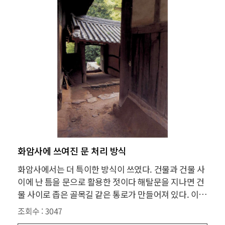
화암사에 쓰여진 문 처리 방식
화암사에서는 더 특이한 방식이 쓰였다. 건물과 건물 사
이에 난 틈을 문으로 활용한 젓이다 해탈문을 지나면 건
물 사이로 좁은 골목길 같은 통로가 만들어져 있다. 이
골목길도 또 하나의 문이다. 골목길 문을 통해 대웅전이
조회수 :
3047
저 멀리 조금 모습을 보인다. 이 누하를 통해 대웅전을