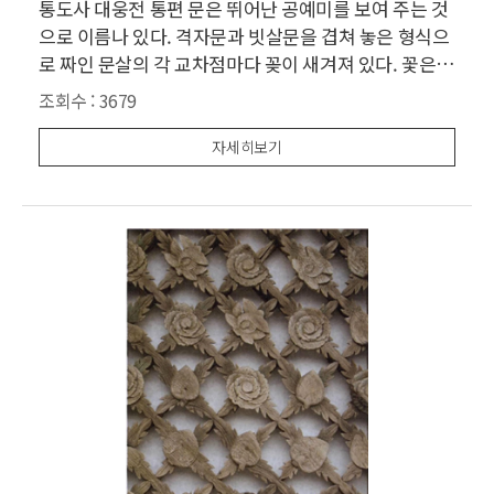
통도사 대웅전 통편 문은 뛰어난 공예미를 보여 주는 것
으로 이름나 있다. 격자문과 빗살문을 겹쳐 놓은 형식으
로 짜인 문살의 각 교차점마다 꽂이 새겨져 있다. 꽃은
연꽃, 국화, 개념적인 꽃 등 세 종류인데, 국화꽃을 새긴
조회수 :
3679
중앙의 수직 장살을 기준으로 다른 종류의 꽃을 새긴 장
살을 좌우 대칭으로 배치하고 문살 전체를 국화꽃으로
자세히보기
둘러썼다. 대웅전 건물에는 이