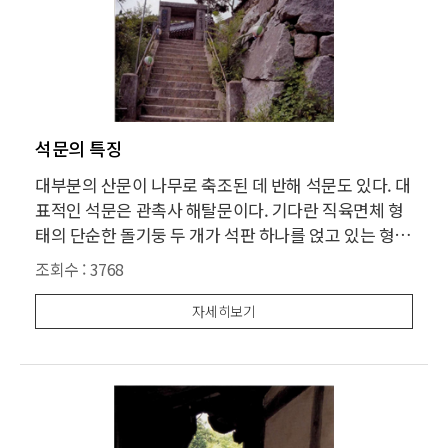
석문의 특징
대부분의 산문이 나무로 축조된 데 반해 석문도 있다. 대
표적인 석문은 관촉사 해탈문이다. 기다란 직육면체 형
태의 단순한 돌기둥 두 개가 석판 하나를 얹고 있는 형식
이다. 기교를 최소화한 원형미가 돋보인다. 일직선으로
조회수 :
3768
길게 뻗은 돌계단이 이어지며 석문의 돌 느낌을 도와준
다. 관룡사 천왕문은 이와 달리 자연석 막쌓기로 지어졌
자세히보기
다. 관촉사같은 정갈한 원형미는 없지