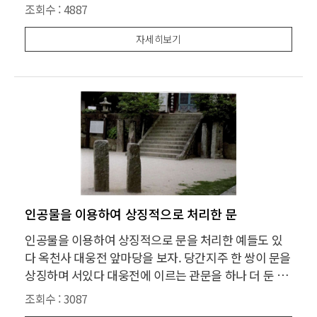
된다. 종교적 목적으로 이것을 의도했는지는 아무도 모
조회수 :
4887
른다. 다만 숨통 같은 구멍으로 빛과 함께 보여지는 대웅
전은 불교적 절정을 민들이 주는 절묘한 건축적 장치임
자세히보기
에 틀림없다.
인공물을 이용하여 상징적으로 처리한 문
인공물을 이용하여 상징적으로 문을 처리한 예들도 있
다 옥천사 대웅전 앞마당을 보자. 당간지주 한 쌍이 문을
상징하며 서있다 대웅전에 이르는 관문을 하나 더 둔 처
리이다. 대웅전에 대한 집중도를 높여 주는 기능을 한다.
조회수 :
3087
대웅전 앞마당으로의 진입이 우회 진입이기 때문에 당