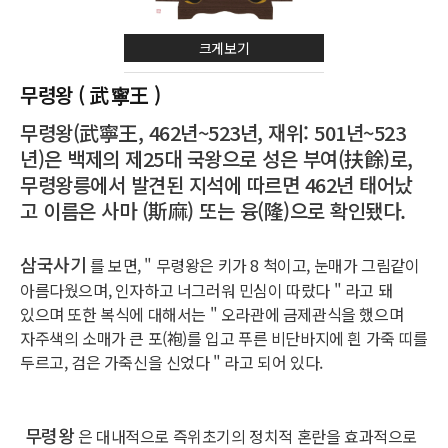
크게보기
무령왕 ( 武寧王 )
무령왕(武寧王, 462년~523년, 재위: 501년~523
년)은 백제의 제25대 국왕으로 성은 부여(扶餘)로,
무령왕릉에서 발견된 지석에 따르면 462년 태어났
고 이름은 사마 (斯麻) 또는 융(隆)으로 확인됐다.
삼국사기
를 보면, " 무령왕은 키가 8 척이고, 눈매가 그림같이
아름다웠으며, 인자하고 너그러워 민심이 따랐다 " 라고 돼
있으며 또한 복식에 대해서는 " 오라관에 금제관식을 했으며
자주색의 소매가 큰 포(袍)를 입고 푸른 비단바지에 흰 가죽 띠를
두르고, 검은 가죽신을 신었다 " 라고 되어 있다.
무령왕
은 대내적으로 즉위초기의 정치적 혼란을 효과적으로