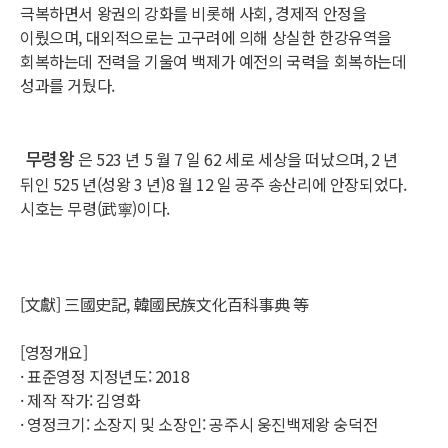
극복하면서 왕권의 강화를 비롯해 사회, 경제적 안정을
이뤘으며, 대외적으로는 고구려에 의해 상실한 한강유역을
회복하는데 전력을 기울여 백제가 예전의 국력을 회복하는데
성과를 거뒀다.
무령왕
은 523 년 5 월 7 일 62 세로 세상을 떠났으며, 2 년
뒤인 525 년(성왕 3 년)8 월 12 일 공주 송산리에 안장되었다.
시호는 무령(武寧)이다.
[文獻] 三國史記, 韓國民族文化百科事典 等
[영정개요]
· 표준영정 지정년도: 2018
· 제작 작가: 김영화
· 영정크기: 소장지 및 소장인: 공주시 웅진백제왕 숭덕전