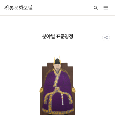
주메뉴 바로가기
본문 바로가기
푸터 바로가기
전통문화포털
분야별 표준영정