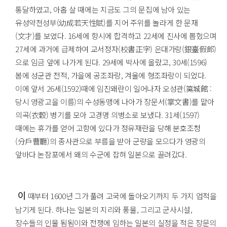
통달하였고, 아홉 살 때에는 지금도 그의 문집에 남아 있는
유성약천성부(幼成若天性賦)를 지어 주위를 놀라게 한 문재
(文才)를 보였다. 16세에 향시에 합격하고 22세에 진사에 뽑혔으며
27세에 과거에 급제하여 교서정자(校書正字) 은대가랑(銀臺假郞)
으로 임금 앞에 나가게 된다. 29세에 박사에 올랐고, 30세(1596)
봄에 성균관 전적, 가을에 공조좌랑, 겨울에 형조좌랑이 되었다.
이에 앞서 26세(1592)때에 임진왜란이 일어나자 오성관(筽城館 :
당시 영광고을 이름)의 수성동맹에 나아가 장문서(掌文書)를 맡아
의곡(衣穀) 병기를 모아 고경명 의병소로 보냈다. 31세(1597)
때에는 휴가를 얻어 고향에 있다가 정유재란을 당해 분호조청
(分戶曹廳)의 종사관으로 부름을 받아 군량을 모으다가 영광의
앞바다 논잠포에서 왜의 수군에 잡혀 일본으로 끌려갔다.
이
때부터 1600년 그가 풀려 고국에 돌아오기까지 두 가지 업적을
남기게 된다. 하나는 일본의 지리와 풍물, 그리고 군사시설,
장수들의 인물 됨됨이와 전쟁에 임하는 일본의 실정을 적은 장문의