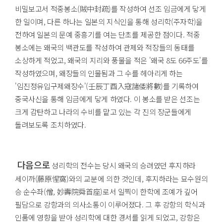
비밀보고서 적중봉소(賊中封疏)를 작성하여 선조 임금에게 닿게
한 일이며, 다른 하나는 일본의 지식인을 통해 성리학(주자학)을
전하여 일본의 문예 중흥기를 여는 단초를 제공한 점이다. 적중
봉소에는 왜국의 백관도를 작성하여 관제와 적장들의 동태를
소상하게 적었고, 왜국의 지리와 풍물을 적은 '왜국 8도 66주도'를
작성하였으며, 왜장들의 인물됨과 그 수를 헤아리게 하는
'임진정유입구제왜장수'(壬辰丁酉入寇諸倭將數)를 기록하여
중국사신을 통해 임금에게 닿게 하였다. 이 봉소를 받은 선조는
크게 감탄하고 나라의 수비를 맡고 있는 각 진의 장군들에게
돌려보도록 조치하였다.
다음으로
성리학의 전수는 당시 왜국의 승려였던 후지하라
세이까(藤原惺窩)와의 교분에 의한 것인데, 후지하라는 묘수원의
승 순수좌(僧, 妙壽院舜首座)로서 일찍이 한학에 조예가 깊어
필담으로 강항과의 의사소통이 이루어졌다. 그 후 강항의 학식과
인품에 영향을 받아 성리학에 대한 경서를 읽게 되었고, 강항은