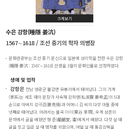
크게보기
수은 강항(睡隱 姜沆)
1567∼1618 / 조선 중기의 학자 의병장
문화관광부는 조선 중기 문신으로 일본에 성리학을 전한 수은 강항
(睡隱 姜沆 : 1567∼1618) 선생을 3월의 문화인물로 선정하였다.
생애 및 업적
강항은
전남 영광군 불갑면 유봉리에서 태어났다. 그의 가계
(家系)는 세조 때의 문장가 사숙재 강희맹(私淑齋 姜希孟)의 5대
손으로 아버지 강극검(姜克儉)과 어머니 김 씨의 다섯 아들 중에
넷째로 태어났다. 어려서는 율곡 이이(栗谷 李珥), 우계 성흔의
문하에서 글을 배웠던 형 준(齟齬堂; 濬)에게서 배웠다. 다섯 살 때
글을 짓고 일곱 살 때 맹자를 외웠으며, 여덟 살 때 통감강목을