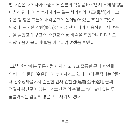
별과 같은 대학자가 배출되어 일본의 학풍을 바꾸면서 크게 영향을
미치게 된다. 이후 후지하라는 일본 성리학의 비조(鼻祖)가 되고
수은 강 항은 그들이 내각문고에 살아남아 있는 조선의 학인이
되었다. 귀국한 강항(姜沆)은 임금 앞에 나아가 승정원에서 여쭌
글을 남겼고 대구교수, 순천교수 등 벼슬을 주었으나 마다하고
영광 고을에 묻혀 후학을 가르치며 여생을 보냈다.
그의
학당에는 구름처럼 제자가 모였고 훌륭한 문하 학인들에
의해 그의 문집 '수은집' 이 엮어지기도 했다. 그의 문집에는 임란
때 진주성싸움에서 순절한 건재 김천일(建齎 金千鎰)장군의
정열사 봉안문이 있는데 400년 전의 순절 모습이 살아있는 듯
꿈틀거리는 감동의 명문으로 새겨져 있다.
목록