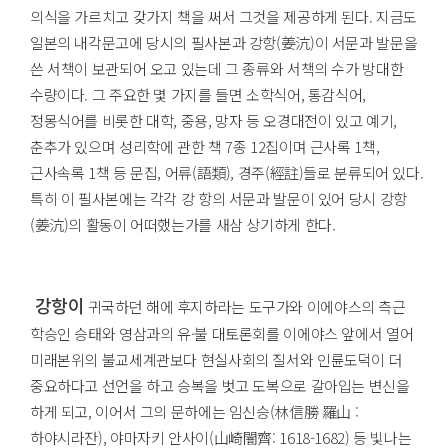
의식을 가르치고 갖가지 책을 써서 그것을 제공하게 된다. 지금도
일본의 내각문고에 당시의 필사본과 강항(姜沆)이 서문과 발문을
쓴 서책이 보관되어 오고 있는데 그 종류와 서책의 수가 방대한
수량이다. 그 주요한 몇 가지를 들면 소학식어, 통감식어,
정몽식어를 비롯한 대학, 중용, 망자 등 오경대전이 있고 예기,
춘추가 있으며 성리학에 관한 책 7종 12집이며 근사록 1책,
근사속록 1책 등 문집, 어류(語類), 경주(經註)들로 분류되어 있다.
특히 이 필사본에는 각각 강 항의 서문과 발문이 있어 당시 강항
(姜沆)의 활동이 어떠했는가를 새삼 상기하게 한다.
강항이
귀국하던 해에 후지하라는 도구가와 이에야스의 측근
학승인 승태와 영삼과의 유·불 대토론회를 이에야스 앞에서 열어
미래본위의 불교세계관보다 현실사회의 질서와 인륜도덕이 더
중요하다고 선언을 하고 승복을 벗고 도복으로 갈아입는 변신을
하게 되고, 이어서 그의 문하에는 임신승(林信勝 羅山 :
하야시라잔), 야마자키 안사이(山崎闇齊: 1618-1682) 등 빛나는