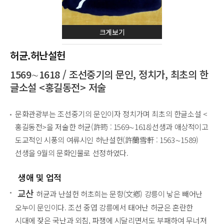
크게보기
허균.허난설헌
1569∼1618 / 조선중기의 문인, 정치가, 최초의 한
글소설 <홍길동전> 저술
문화관광부는 조선중기의 문인이자 정치가며 최초의 한글소설 <
홍길동전>을 저술한 허균(許筠 : 1569∼1618)선생과 애상적이고
도교적인 시풍의 여류시인 허난설헌(許蘭雪軒 : 1563∼1589)
선생을 9월의 문화인물로 선정하였다.
생애 및 업적
교산
허균과 난설헌 허초희는 문향(文鄕) 강릉이 낳은 빼어난
오누이 문인이다. 조선 중엽 강릉에서 태어난 허균은 혼란한
시대에 잦은 국난과 외침, 파쟁에 시달리면서도 부패하여 무너져