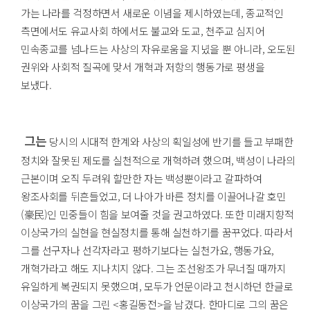
가는 나라를 걱정하면서 새로운 이념을 제시하였는데, 종교적인
측면에서도 유교사회 하에서도 불교와 도교, 천주교 심지어
민속종교를 넘나드는 사상의 자유로움을 지녔을 뿐 아니라, 오도된
권위와 사회적 질곡에 맞서 개혁과 저항의 행동가로 평생을
보냈다.
그는
당시의 시대적 한계와 사상의 획일성에 반기를 들고 부패한
정치와 잘못된 제도를 실천적으로 개혁하려 했으며, 백성이 나라의
근본이며 오직 두려워 할만한 자는 백성뿐이라고 갈파하여
왕조사회를 뒤흔들었고, 더 나아가 바른 정치를 이끌어나갈 호민
(豪民)인 민중들이 힘을 보여줄 것을 권고하였다. 또한 미래지향적
이상국가의 실현을 현실정치를 통해 실천하기를 꿈꾸었다. 따라서
그를 선구자나 선각자라고 평하기보다는 실천가요, 행동가요,
개혁가라고 해도 지나치지 않다. 그는 조선왕조가 무너질 때까지
유일하게 복권되지 못했으며, 모두가 언문이라고 천시하던 한글로
이상국가의 꿈을 그린 <홍길동전>을 남겼다. 한마디로 그의 꿈은