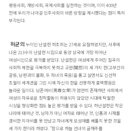
평등사회, 개방사회, 국제사회를 실천하는 것이며, 이미 400년
전에 우리가 나아갈 민주사회의 바른 방향을 제시했다는 점이 특히
부각된다.
허균의
누이인 난설헌 허초희는 27세로 요절하였지만, 사후에
나온 213수의 난설헌 시집으로 동양 삼국에 가장 뛰어난
여성시인으로 평가를 받았다. 난설헌은 여성에게 주어진 질곡의
사회적 제한을 극복하지 못하고 규원(閨怨)의 세 가지 한(고부간의
갈등, 남편과의 불화, 두 자녀의 죽음)을 품고 살면서도 신선적
초월의 세계관을 그린 시에 자신의 한을 선명하게 표백했음은
놀라운 일이다. 남존여비(男尊女卑)가 엄연히 존재하던 사회에서
여성의 자유로운 창작활동이 허용되지 않았던 시대에 탁월한
시상을 형상화한 점도 높은 평가를 받을 수 있다. 허난설헌은 작은
나라에 태어난 것, 남자가 아닌 여자로 태어난 것, 인품과 시재를
겸비한 지아비를 못 만났고 자녀에게 모성애를 베풀지 못한 것을
세 가지 한이라 하였다. "참으로 하늘 선녀의 글재주를