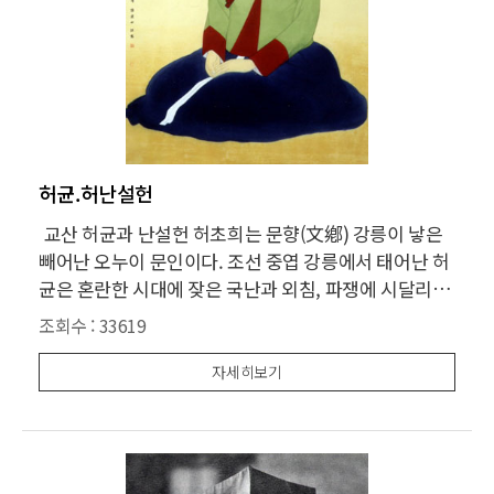
허균.허난설헌
교산 허균과 난설헌 허초희는 문향(文鄕) 강릉이 낳은
빼어난 오누이 문인이다. 조선 중엽 강릉에서 태어난 허
균은 혼란한 시대에 잦은 국난과 외침, 파쟁에 시달리면
서도 부패하여 무너져 가는 나라를 걱정하면서 새로운
조회수 :
33619
이념을 제시하였는데, 종교적인 측면에서도 유교사회
하에서도 불교와 도교, 천주교 심지어 민속종교를 넘나
자세히보기
드는 사상의 자유로움을 지녔을 뿐