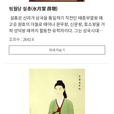
빙월당 설총(氷月堂 薛聰)
설총은 신라가 삼국을 통일하기 직전인 태종무열왕 때
고승 원효의 아들로 태어나 문무왕, 신문왕, 효소왕을 거
쳐 성덕왕 때까지 활동한 유학자이다. 그는 삼국시대에
서부터 수용하여 온 중국의 경학, 그 가운데서도 훈고학
조회수 :
26614
을 익히고 당나라 시대에 와서 하나로 통일된 유학(儒
學)의 경전을 연구하여 우리말로 해석하고 경전의 한자
자세히보기
에 훈고학적인 주석을 한 유학자