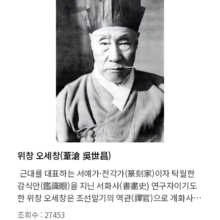
위창 오세창(葦滄 吳世昌)
근대를 대표하는 서예가·전각가(篆刻家)이자 탁월한
감식안(鑑識眼)을 지닌 서화사(書畵史) 연구자이기도
한 위창 오세창은 조선말기의 역관(譯官)으로 개화사상
의 선각자요 서화가로 유명한 역매(亦梅) 오경석(吳慶
조회수 :
27453