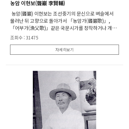
농암 이현보(聾巖 李賢輔)
농암(聾巖) 이현보는 조선중기의 문신으로 벼슬에서
물러난 뒤 고향으로 돌아가서 「농암가(聾巖歌)」,
「어부가(漁父歌)」같은 국문시가를 창작하거나 개작
하여 영남가단을 창시한 인물이다. 그는 연산군 때 과거
조회수 :
31475
에 급제하여 연산군 - 중종 - 인종 - 명종 등 4대를 섬기면
서 무려 44년(32세에서 76세까지) 간이나 벼슬아치로
자세히보기
봉직하였다. 이 기간 동안