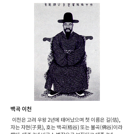
백곡 이천
이천은 고려 우왕 2년에 태어났으며 첫 이름은 길(佶),
자는 자현(子見), 호는 백곡(栢谷) 또는 불곡(佛谷)이라