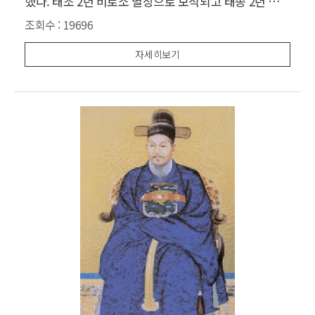
했다. 태조 2년 비로소 별장으로 보직되고 태종 2년 무과
에 급제하였으며, 태종 10년에 무과중시에 급제하였다.
조회수 :
19696
세종 14년부터 18년 사이 호조판서이던 안순과 더불어
간의대를 건설하는 일에 책임을 맡았고 또한 여기에 설
자세히보기
치한 주요