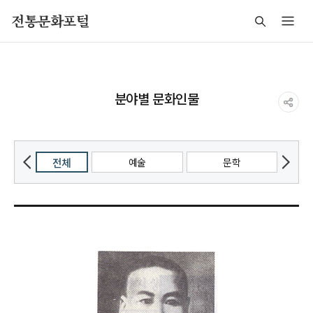
주메뉴 바로가기
본문 바로가기
푸터 바로가기
전통문화포털
분야별 문화인물
전체
예술
문학