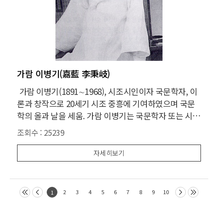
가람 이병기(嘉藍 李秉岐)
가람 이병기(1891∼1968), 시조시인이자 국문학자, 이
론과 창작으로 20세기 시조 중흥에 기여하였으며 국문
학의 올과 날을 세움. 가람 이병기는 국문학자 또는 시조
시인으로 일컬어진다. 그러나 이 지칭만으로는 무엇인
조회수 :
25239
가 아쉽다는 생각이다. 물론 가람은 우리 국문학 연구의
초창기에 올과 날을 챙겨 세운 학자요, 쇠퇴 일로에 있던
자세히보기
우리 시조시를 부흥
2
3
4
5
6
7
8
9
10
1