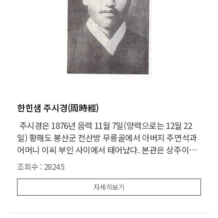
한힌샘 주시경(周時經)
주시경은 1876년 음력 11월 7일(양력으로는 12월 22
일) 황해도 봉산군 전산방 무릉골에서 아버지 주면석과
어머니 이씨 부인 사이에서 태어났다. 본관은 상주이며,
주세붕의 후손이라 한다. 어렸을 때의 이름은 상호, 나
조회수 :
28245
중에 ‘한힌샘’이란 순우리말 호를 가졌다. 주시경의 사상
주시경이 살았던 암울한 시대적 배경 아래에서는 나
자세히보기