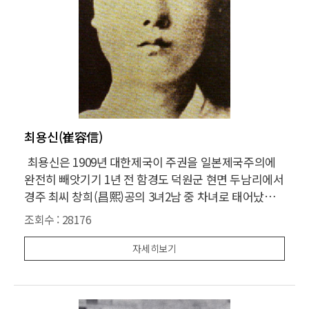
최용신(崔容信)
최용신은 1909년 대한제국이 주권을 일본제국주의에
완전히 빼앗기기 1년 전 함경도 덕원군 현면 두남리에서
경주 최씨 창희(昌熙)공의 3녀2남 중 차녀로 태어났다.
원산에서 10여리 떨어진 두남리는 일찍부터 기독교가
조회수 :
28176
전래되어 서양문화와 접촉, 개화된 마을이었다. 이러한
환경은 그녀로 하여금 기독교신앙을 갖게 하였으며, 봉
자세히보기
사와 희생