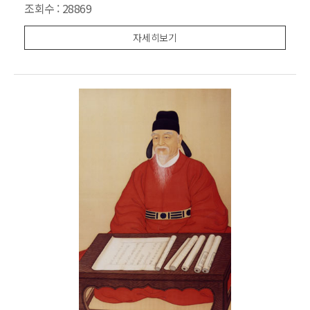
못을 뉘우치라는 학교당국의 '반성문' 제출조건을 거부
조회수 :
28869
하고 자퇴하였다. 그 후, 평안도 정주에 남강 이승훈 선
생이 설립한 오산학교에 편입하여 남강 이승훈, 다석 유
자세히보기
영모를 스승으로