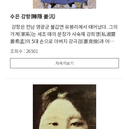
수은 강항(睡隱 姜沆)
강항은 전남 영광군 불갑면 유봉리에서 태어났다. 그의
가계(家系)는 세조 때의 문장가 사숙재 강희맹(私淑齋
姜希孟)의 5대 손으로 아버지 강극검(姜克儉)과 어머니
김 씨의 다섯 아들 중에 넷째로 태어났다. 어려서는 율곡
조회수 :
26501
이이(栗谷 李珥), 우계 성흔의 문하에서 글을 배웠던 형
준(齟齬堂; 濬)에게서 배웠다. 다섯 살 때 글을 짓고 일
자세히보기
곱 살 때 맹