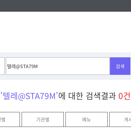
검색
'텔레@STA79M'
에 대한 검색결과
0건
형별
기관별
메뉴
게