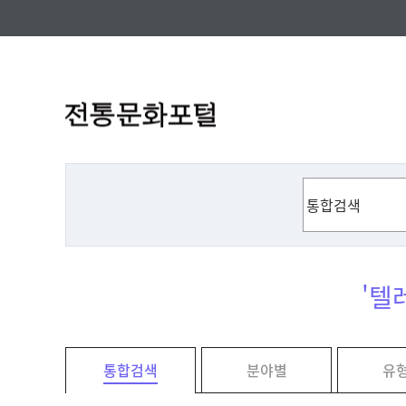
'텔
통합검색
분야별
유