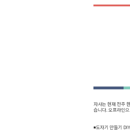
살림살이
즐길거리
이음마당
자사는 현재 전주 
습니다. 오프라인으
◾도자기 만들기 D