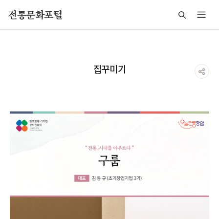
주메뉴 바로가기
본문 바로가기
푸터 바로가기
전통문화포털
집꾸미기