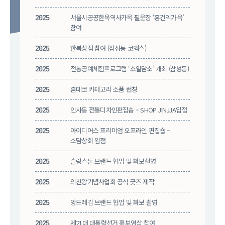
2025
서울시공공한옥역사가옥 필운장 ‘홍건익가옥’
참여
2025
한복상점 참여 (삼성동 코엑스)
2025
전통공예체험프로그램 ‘소일담소’ 개최 (삼성동)
2025
홈데코 카테고리 소품 런칭
2025
인사동 전통디자인편집숍 – SHOP JINJJA입점
2025
아이디어스 프리미엄 오프라인 편집숍 –
소담상회 입점
2025
슬링스톤 브랜드 협업 및 화보촬영
2025
의친왕기념사업회 공식 굿즈 제작
2025
앙드레김 브랜드 협업 및 화보 촬영
2025
제21대 대통령선거 홍보영상 참여