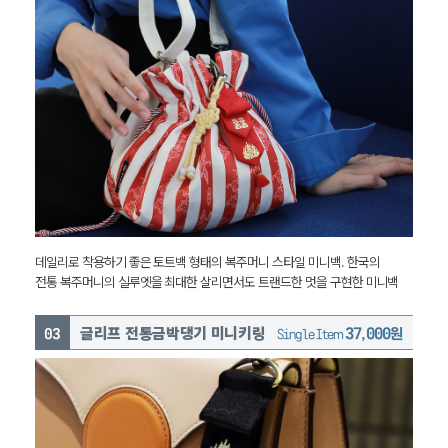
데일리로 착용하기 좋은 토트백 형태의 복주머니 스타일 미니백.
한국의
전통 복주머니의 실루엣을 최대한 살리면서도 트랜드한 멋을 구현한 미니백
글리프 전통금박댕기 미니키링
37,000원
Single Item