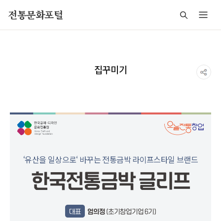
주메뉴 바로가기
본문 바로가기
푸터 바로가기
전통문화포털
집꾸미기
‘유산을 일상으로‘ 바꾸는 전통금박 라이프스타일 브랜드
한국전통금박 글리프
대표
엄의정
(초기창업기업 6기)