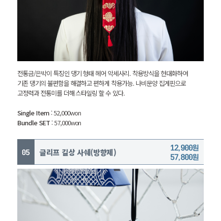
전통금/은박이 특징인 댕기 형태 헤어 악세사리.
착용방식을 현대화하여
기존 댕기의 불편함을 해결하고 편하게 착용가능.
나비문양 집게핀으로
고정력과 전통미를 더해 스타일링 할 수 있다.
Single Item
: 52,000won
Bundle SET
: 57,000won
12,900원
글리프 길상 사쉐(방향제)
57,800원