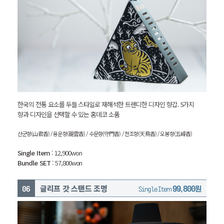
한국의 전통 요소를 두들 스타일로 재해석한 트랜디한 디자인 향갑.
5가지
향과 디자인을 선택할 수 있는 홈데코 소품
산군향(山君香) / 용운향(龍雲香) / 수문향(守門香) / 천조향(天鳥香) / 오봉향(五峰香)
Single Item
: 12,900won
Bundle SET
: 57,800won
글리프 갓 스탠드 조명
99,800원
Single Item