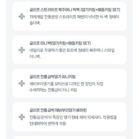
글리프 스트라이프 복주머니 빅백 (댕기키링+매듭키링 SET)
자체개발 전통문양 스트라이프 패턴의 넉넉한 빅-백 형태의
숄더백.
글리프 미니백(댕기키링+매듭키링 SET)
데일리로 착용하기 좋은 토트백 형태의 복주머니 스타일
미니백.
글리프 전통금박댕기 미니키링
제비부리댕기를 모티브로 디자인 한 장인이 직접
수제작하는 전통금박 미니 키링
글리프 전통금박 제비부리댕기 헤어핀
전통금/은박이 특징인 댕기 형태 헤어 악세사리. 착용법을
현대화하여 편하게 착용