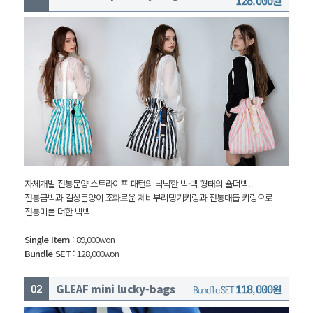
128,000원
자체개발 전통문양 스트라이프 패턴의 넉넉한 빅-백 형태의 숄더백.
전통금박과 길상문양이 조화로운 제비부리댕기키링과 전통매듭 키링으로
전통미를 더한 빅백
Single Item
: 89,000won
Bundle SET
: 128,000won
GLEAF mini lucky-bags
118,000원
Bundle SET