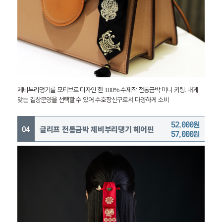
제비부리댕기를 모티브로 디자인 한 100% 수제작 전통금박 미니 키링.
내게
맞는 길상문양을 선택할 수 있어 수호장신구로서 다양하게 소비
52,000원
글리프 전통금박 제비부리댕기 헤어핀
57,000원