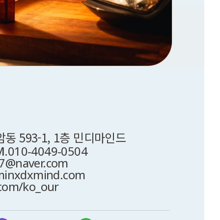
 593-1, 1층 민디마인드
M.
010-4049-0504
7@naver.com
inxdxmind.com
.com/ko_our