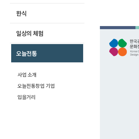
한식
일상의 체험
오늘전통
사업 소개
오늘전통창업 기업
입을거리
꾸밈새
먹거리
집꾸미기