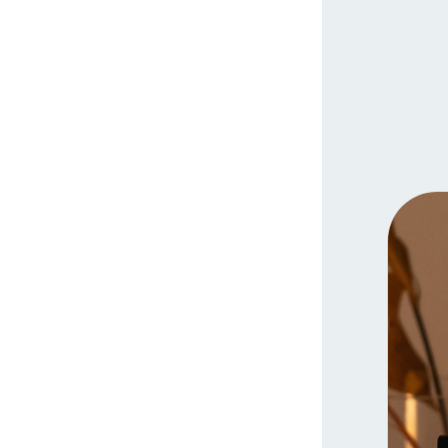
살림살이
즐길거리
이음마당