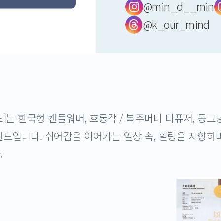
@min_d__min
@k_our_mind
]는 한국형 캔들워머, 호롱각 / 복주머니 디퓨저, 동그
드입니다. 쉬어감을 이어가는 일상 속, 힐링을 지향하며
.