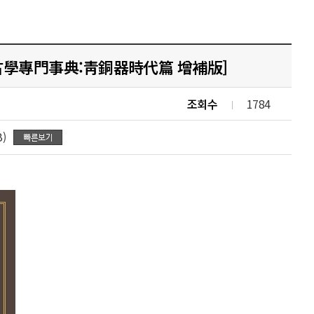
考古學專門事典:靑銅器時代篇 增補版]
조회수
1784
B)