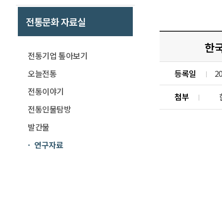
전통문화 자료실
한
전통기업 톺아보기
등록일
2
오늘전통
전통이야기
첨부
전통인물탐방
발간물
연구자료