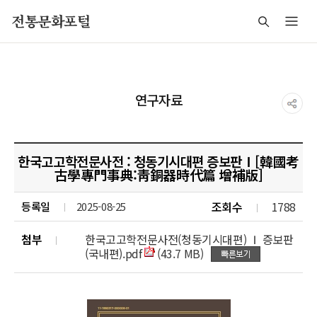
주메뉴 바로가기
본문 바로가기
푸터 바로가기
전통문화포털
연구자료
한국고고학전문사전 : 청동기시대편 증보판Ⅰ[韓國考
古學專門事典:靑銅器時代篇 增補版]
조회수
1788
등록일
2025-08-25
첨부
한국고고학전문사전(청동기시대편) Ⅰ 증보판
(국내편).pdf
(43.7 MB)