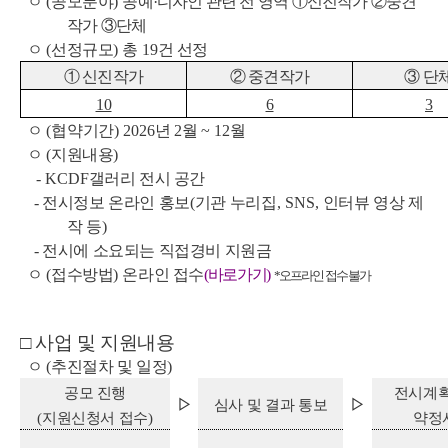
ㅇ
(
공모분야
)
공예
·
디자인 관련 전 영역
①
신진작가
②
중견
작가
③
단체
ㅇ
(
선정규모
)
총
19
건 선정
①
신진작가
②
중견작가
③
단
10
6
3
ㅇ
(
협약기간
) 2026
년
2
월
~ 12
월
ㅇ
(
지원내용
)
-
KCDF
갤러리 전시 공간
-
전시정보
온라인 홍보
(
기관 누리집
, SNS,
인터뷰 영상 제
작 등
)
-
전시에 소요되는 직접경비 지원금
ㅇ
(
접수방법
)
온라인 접수
(
바로가기
)
*
오프라인 접수 불가
□
사업 및 지원내용
ㅇ
(
추진절차 및 일정
)
공모 진행
전시계획
▷
심사 및 결과 통보
▷
(
지원신청서 접수
)
약정