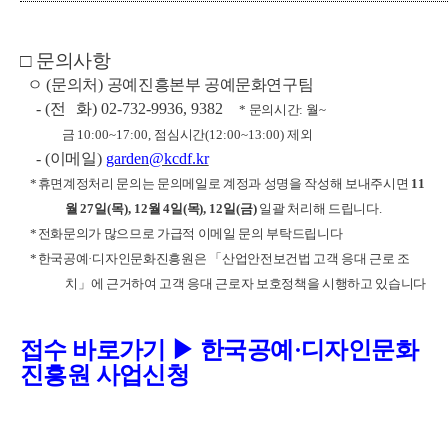
□
문의사항
ㅇ
(
문의처
)
공예진흥본부 공예문화연구팀
- (
전 화
) 02-732-9936, 9382
*
문의시간
:
월
~
금
10:00~17:00,
점심시간
(12:00~13:00)
제외
- (
이메일
)
garden@kcdf.kr
*
휴면계정처리 문의는 문의메일로 계정과 성명을 작성해 보내주시면
11
월
27
일
(
목
), 12
월
4
일
(
목
), 12
일
(
금
)
일괄 처리해 드립니다
.
*
전화문의가 많으므로 가급적 이메일 문의 부탁드립니다
*
한국공예
·
디자인문화진흥원은
「
산업안전보건법 고객 응대 근로 조
치
」
에 근거하여 고객 응대 근로자 보호정책을 시행하고 있습니다
접수 바로가기 ▶
한국공예·디자인문화
진흥원 사업신청