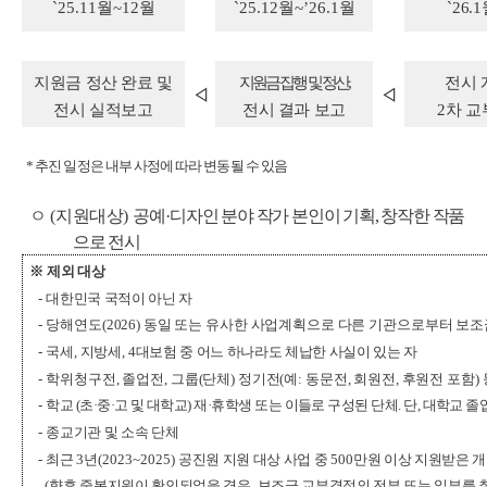
`25.11
월
~12
월
`25.12
월
~’26.1
월
`26.1
지원금 정산 완료 및
지원금 집행 및 정산
,
전시 
◁
◁
전시 실적보고
전시 결과 보고
2
차 교
*
추진 일정은 내부 사정에 따라 변동될 수 있음
ㅇ
(
지원대상
)
공예
·
디자인 분야 작가 본인이 기획
,
창작한 작품
으로 전시
※
제외 대상
-
대한민국 국적이 아닌 자
-
당해연도
(2026)
동일 또는 유사한 사업계획으로 다른 기관으로부터 보조
-
국세
,
지방세
, 4
대보험 중 어느 하나라도 체납한 사실이 있는 자
-
학위청구전
,
졸업전
,
그룹
(
단체
)
정기전
(
예
:
동문전
,
회원전
,
후원전 포함
)
-
학교
(
초
·
중
·
고 및 대학교
)
재
·
휴학생 또는 이들로 구성된 단체
.
단
,
대학교 졸
-
종교기관 및 소속 단체
-
최근
3
년
(2023~2025)
공진원 지원 대상 사업 중
500
만원 이상 지원받은 개
(
향후 중복지원이 확인되었을 경우
,
보조금 교부결정의 전부 또는 일부를 