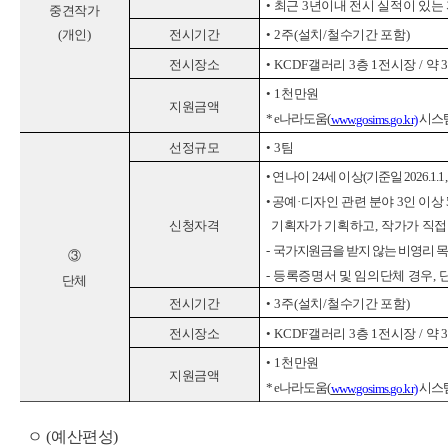
•
최근
3
년이내 전시 실적이 있는
중견작가
전시기간
•
2
주
(
설치
/
철수기간 포함
)
(
개인
)
전시장소
•
KCDF
갤러리
3
층
1
전시장
/
약
•
1
천만원
지원금액
* e
나라도움
(
시스
www.gosims.go.kr)
선정규모
•
3
팀
•
연나이
24
세 이상
(
기준일
2026.1.1
•
공예
·
디자인 관련 분야
3
인 이상
신청자격
기획자가 기획하고
,
작가가 직접
-
국가지원금을 받지 않는 비영리 
③
-
등록증명서 및 임의단체 경우
,
단체
전시기간
•
3
주
(
설치
/
철수기간 포함
)
전시장소
•
KCDF
갤러리
3
층
1
전시장
/
약
•
1
천만원
지원금액
* e
나라도움
(
시스
www.gosims.go.kr)
ㅇ
(
예산편성
)