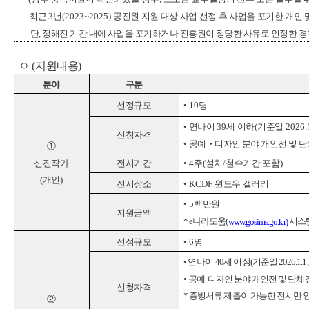
-
최근
3
년
(2023~2025)
공진원 지원 대상 사업 선정 후 사업을 포기한 개인 
단
,
정해진 기간 내에 사업을 포기하거나 진흥원이 정당한 사유로 인정한 경
ㅇ
(
지원내용
)
분야
구분
선정규모
•
10
명
•
연나이
39
세 이하
(
기준일
2026.
신청자격
•
공예
‧
디자인 분야 개인전 및 
①
신진작가
전시기간
•
4
주
(
설치
/
철수기간 포함
)
(
개인
)
전시장소
•
KCDF
윈도우 갤러리
•
5
백만원
지원금액
* e
나라도움
(
시스
www.gosims.go.kr)
선정규모
•
6
명
•
연나이
40
세 이상
(
기준일
2026.1.1
•
공예
·
디자인 분야 개인전 및 단체
신청자격
*
증빙서류 제출이 가능한 전시만 
②