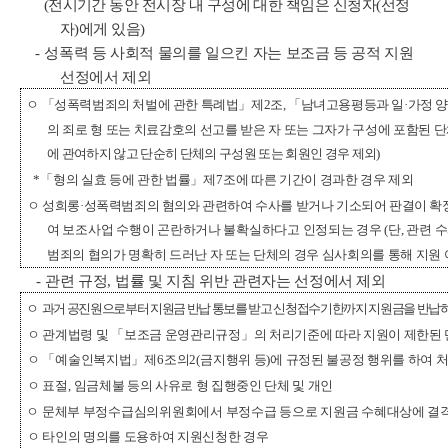
(
전시기간 동안 전시장 내 구성에 대한 책임은 신청자
(
선정
자
)
에게 있음
)
-
성폭력 등 사회적 물의를 일으킨 자는 보조금 등 공적 지원
선정에서 제외
ㅇ
「
성폭력범죄의 처벌에 관한 특례법
」
제
2
조
,
「
남녀고용평등과 일
·
가정 양
의 죄로 형 또는 치료감호의 선고를 받은 자 또는 그자가 구성에 포함된
단
에 관여하지 않고 단순히 단체의 구성원 또는 회원인 경우 제외
)
*
「
형의 실효 등에 관한 법률
」
제
7
조에 따른 기간이 경과한 경우 제외
ㅇ
성희롱
·
성폭력범죄의 혐의와 관련하여 수사를 받거나 기소되어 판결이 확
여 보조사업 수행이 곤란하거나 불확실하다고 인정되는 경우
(
단
,
관련 
범죄의 협의가 명확히 드러난 자 또는 단체의 경우 심사회의를 통해 지원 
-
관련 규정
,
법률 및 지침 위반 관련자는 선정에서 제외
ㅇ
과거 공진원으로부터 지원금 반납 통보를 받고 신청접수기한까지 지원금을 반납하지
ㅇ 관계법령 및
「
보조금 운영관리규정
」
의 처리기준에 따라 지원이 제한된 
ㅇ
「
예술인복지법
」
제
6
조의
2(
금지행위 등
)
에 규정된 불공정 행위를 하여 처
ㅇ 표절
,
임금체불 등의 사유로 형 집행중인 단체 및 개인
ㅇ
문체부 부정수급심의위원회에서 부정수급 등으로 지원금 수혜대상에 결격
ㅇ 타인의 명의를 도용하여 지원신청한 경우