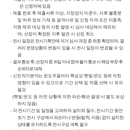
은 신청자에 있음
-
제출 완료 후 제출서류 이상
,
지정양식 미준수
,
서류 불충분
및 허위 정보
기재 등 결격사유 및 신청 자격 조건 미충족
,
지원 제외 대상 등의 사항 발생
시 심사 대상에서 제외되
며
,
선정이 확정된 이후 발견 시 선정 취소
-
전시 일정은 전시기획안에 의거 심사 과정 중 최종 확정되며
,
갤
러리 운영상황의
변동이 있을 시 전시 일정이 변경될 수 있
음
-
결과 통보 후
,
선정자 중
30
일 이내 참여 불가 통보 시 해당 부문 후
순위자로 대체
-
신진작가분야는 윈도우갤러리 특성상 햇빛
/
온도 등에 의한
영향이 있을 수
있으므로 기간 선택 및 작품 선택 시 유의
필요
(
햇빛
/
온도 등 자연 상황에
의한 파손
/
훼손 발생 시 별도 보상
하지 않음
)
-
각 전시기간 및 일정을 고려하여 설치와 철수
,
전시기간 동안
초기 전시 구성
에서 파손이나 변동
(
탈착
,
이동
)
없이 설치한
상태를 유지하도록 전시구성 계획
필수