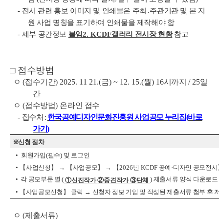
-
전시 관련 홍보 이미지 및 인쇄물은 주최
․
주관기관 및 본 지
원 사업 명칭을
표기하여 인쇄물을 제작해야 함
-
세부 공간정보
붙임
2. KCDF
갤러리 전시장 현황
참고
□
접수방법
ㅇ
(
접수기간
)
2025. 11 21.(
금
) ~ 12. 15.(
월
) 16
시까지
/ 25
일
간
ㅇ
(
접수방법
)
온라인 접수
-
접수처
:
한국공예디자인문화
진흥원 사업공모 누리집
(
바로
가기
)
※
신청 절차
•
회원가입
(
필수
)
및 로그인
• 【
사업신청
】 → 【
사업공모
】 → 【
2026
년
KCDF
공예
·
디자인 공모전시
•
각 공모부문 별
(
)
제출서류 양식 다운로드 
①
신진작가
②
중견작가
③
단체
•
【
사업공모신청
】
클릭
→
신청자 정보 기입 및 작성된 제출서류 첨부 후 
ㅇ
(
제출서류
)