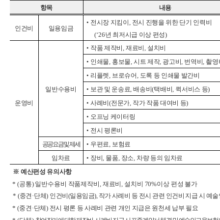
항목
내용
•
전시장 지킴이
,
전시 진행을 위한 단기 인력비
인건비
일용임금
(‘26
년 최저시급 이상 편성
)
•
작품 제작비
,
재료비
,
설치비
•
인쇄물
,
홍보물
,
시트 제작
,
광고비
,
번역비
,
촬영
•
리플렛
,
브로슈어
,
도록 등 인쇄물 발간비
일반수용비
•
보관 및 운송료
,
배송비
(
택배비
,
퀵서비스 등
)
운영비
•
사례비
(
전문가
,
작가 작품 대여비 등
)
•
오프닝 케이터링
•
전시 평론비
공공요금 및 제세
•
우편료
,
보험료
임차료
•
장비
,
물품
,
장소
,
차량 등의 임차료
※
예산편성 유의사항
* (
공통
)
일반수용비 작품제작비
,
재료비
,
설치비
70%
이상 편성 불가
* (
중견
·
단체
)
인건비
(
일용임금
),
작가 사례비 등 전시 관련 인건비 지급 시 예
* (
중견
·
단체
)
전시 평론 등 사례비 관련 개인 지급은 원천세 납부 필요
* (
단체
)
참여작가에 대한 제작비
,
사례비 지급 시 표준계약서 체결 및 예술인고용보험 