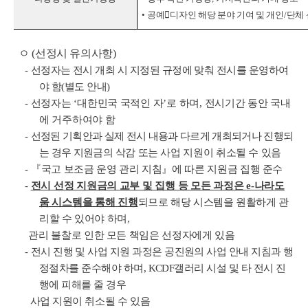
•
공예

디자인 해당 분야 기여 및 개인
/
단체
ㅇ
(
선정시 유의사항
)
-
선정자는 전시 개최 시 지정된 규정에 맞춰 전시를 운영하여
야 함
(
별도 안내
)
-
선정자는
‘
대한민국 국적인 자
’
로 하며
,
전시기간 동안 국내
에 거주하여야 함
-
선정된 기획안과 실제 전시 내용과 다르게 개최되거나 진행되
는 경우 지원금의
삭감 또는 사업 지원이 취소될 수 있음
-
『
국고 보조금 운영 관리 지침
』
에 따른 지원금 집행 준수
-
전시 선정 지원금의 교부 및 집행 등 모든 과정은
e-
나라도
움 시스템을 통해
진행
되므로 해당 시스템을 원활하게 관
리할 수 있어야 하며
,
관리 불찰로 인한 모든 책임은 선정자에게 있음
-
전시 진행 및 사업 지원 과정은 공진원의 사업 안내 지침과 행
정절차를 준수해야 하며
, KCDF
갤러리 시설 및 타 전시 진
행에 피해를 줄 경우
사업 지원이
취소될 수 있음