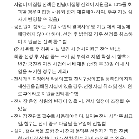
-
사업비 미집행 잔액은 반납
(
미집행 잔액이 지원금의
10%
를 초
과할 경우 미집행
사유와 함께 제출해야 하며
,
추후 지원 심
사에 반영할 수 있음
)
-
공진원이 정하는 지원 사업의 결격사유 및 지원 제외 대상에
해당하지 않아야
하며
,
선정 후 밝혀질 경우 선정을 취소하
며 지원금은 전액 환수함
(
전시 완료
후 허위 사실 발견 시 전시지원금 전액 반납
)
-
최종 선정 후 사업 중도 포기 및 부적격 지원 확정 시 향후
3
년간 공진원 지원 사업에서 배제됨
(
선정 후
30
일 이내 사
업을 포기한 경우는 예외
)
-
전시 개최 과정에서 작품의 표절
,
전시구성의 표절 등 타인의 지적
재산권을 침해한
사실이 있을 경우
,
선정 사실 취소 및 전시 완
료 후에라도 지원금 전액 환수함
-
전시장 운영 상황의 변경이 있을 시
,
전시 일정이 조정될 수
있음
-
전시장 전관을 필수로 사용해야 하며
,
설치는 전시 시작 주 화요
일
,
철수는
전시
종료 다음날 월요일에 진행함
-
설치
,
철수 등을 포함 전시 전체 운영은 선정자가 직접 진행
함
(
전시장 상황에
따라 설치
/
철수 일이 조정될 수 있음
)