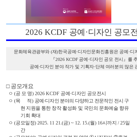
2026 KCDF
공예
·
디자인 공모전
문화체육관광부와
(
재
)
한국공예·
디자인문화진흥원은 공예
·
디
『
2026 KCDF
공예
·
디자인 공모 전시
』
를 
공예
·
디자인 분야 작가 및 기획자
·
단체 여러분의 많은 
□
공모개요
ㅇ
(
공 모 명
) 2026 KCDF
공예
·
디자인 공모전시
ㅇ
(
목 적
)
공예
·
디자인 분야의 다양하고 전문적인 전시 구
현 지원을
통한 창작
활성화 및 국민의 문화예술 향유
기회 확대
ㅇ
(
공모일정
)
2025. 11 21.(
금
) ~ 12. 15.(
월
) 16
시까지
/ 25
일
간