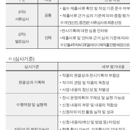
•
필수 제출서류 확인 및 작성 기준 준수 여
(1
차
)
공통
•
제출서류 근거 심의 기준에 따라 종합 평가
서류심사
※
개인
(
신진
,
중견
)
은 서류심사로 최종 선정
•
전시기획에 대한 심층 인터뷰
(2
차
)
단체
•
제출서류 및 인터뷰 근거 심의 기준에 따라
발표심사
※
12
월
4
주차
KCDF
갤러리 다목적홀 진행 예정으로
ㅇ
(
심사기준
)
심사기준
세부 평가내용
•
작품의 완결성과 전시기획의 부합성
완결성과 기획력
•
작가의 관점 및 작품의 독창성
•
사업 내용의 참신성 및 차별성
•
전시 운영계획의 구체성 및 실현 가능성
수행역량 및 실행력
•
신청 내용의 부문 및 내용의 적합성
•
신청자의 이전 활동 실적 및 성과
•
신청 내용의
(
예산 및 방법 등
)
타당성
•
향후 확산 가능성
,
가치확산의 기대 정도
타당성 및 발전가능성