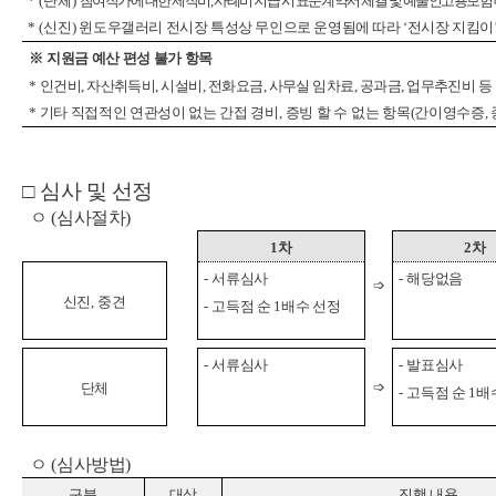
* (
신진
)
윈도우갤러리 전시장 특성상 무인으로 운영됨에 따라
‘
전시장 지킴이
※
지원금 예산 편성 불가 항목
*
인건비
,
자산취득비
,
시설비
,
전화요금
,
사무실 임차료
,
공과금
,
업무추진비 등
*
기타 직접적인 연관성이 없는 간접 경비
,
증빙 할 수 없는 항목
(
간이영수증
,
□
심사 및 선정
ㅇ
(
심사절차
)
1
차
2
차
-
서류심사
-
해당없음
➩
신진
,
중견
-
고득점 순
1
배수 선정
-
서류심사
-
발표심사
➩
단체
-
고득점 순
1
배
ㅇ
(
심사방법
)
구
분
대상
진행 내용