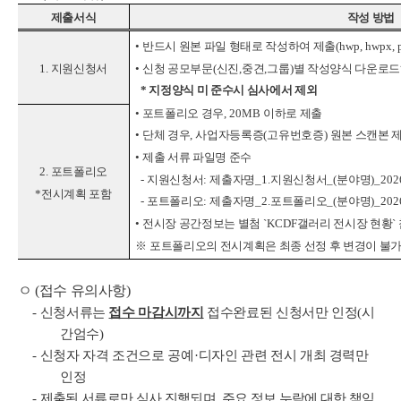
제출서식
작성 방법
•
반드시 원본 파일 형태로 작성하여 제출
(hwp, hwpx, 
•
신청 공모부문
(
신진
,
중견
,
그룹
)
별 작성양식 다운로드
1.
지원신청서
*
지정양식 미 준수시 심사에서 제외
•
포트폴리오 경우
, 20MB
이하로 제출
•
단체 경우
,
사업자등록증
(
고유번호증
)
원본 스캔본 
•
제출 서류 파일명 준수
2.
포트폴리오
-
지원신청서
:
제출자명
_1.
지원신청서
_(
분야명
)_20
*
전시계획 포함
-
포트폴리오
:
제출자명
_2.
포트폴리오
_(
분야명
)_20
•
전시장 공간정보는 별첨
`KCDF
갤러리 전시장 현황
`
※
포트폴리오의 전시계획은 최종 선정 후 변경이 불
ㅇ
(
접수 유의사항
)
-
신청서류는
접수 마감시까지
접수완료된 신청서만 인정
(
시
간엄수
)
-
신청자 자격 조건으로 공예
·
디자인 관련 전시 개최 경력만
인정
-
제출된 서류로만 심사 진행되며
,
주요 정보 누락에 대한 책임