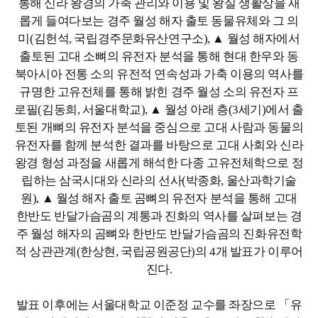
통해 신라 왕경의 가축 관리와 이용 및 왕실 생활상을 새
롭게 들여다보는 경주 월성 해자 출토 동물유체와 그 의
미(김헌석, 국립경주문화유산연구소), ▲ 월성 해자에서
출토된 고대 소뼈의 유전자 분석을 통해 현대 한우와 동
북아시아 전통 소의 유전적 연속성과 가축 이용의 역사를
규명한 고유전체를 통해 밝힌 경주 월성 소의 유전자 프
로필(김동희, 서울대학교), ▲ 월성 아래 층(3세기)에서 출
토된 개뼈의 유전자 분석을 중심으로 고대 사람과 동물의
유전자를 함께 분석한 결과를 바탕으로 고대 사회와 신라
왕경 형성 과정을 새롭게 해석한 다종 고유전체학으로 정
립하는 삼국시대와 신라의 선사(박종화, 울산과학기술
원), ▲ 월성 해자 출토 곰뼈의 유전자 분석을 통해 고대
한반도 반달가슴곰의 계통과 진화의 역사를 살펴보는 경
주 월성 해자의 곰뼈와 한반도 반달가슴곰의 진화유전학
적 상관관계(한상현, 국립공원공단)의 4개 발표가 이루어
진다.
발표 이후에는 서울대학교 이준정 교수를 좌장으로 「유