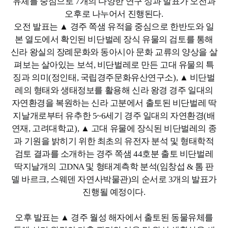
유체를 중심으로 7개의 다양한 연구 성과 발표가 오전과
오후로 나누어서 진행된다.
오전 발표는 ▲ 경주 쪽샘 유적을 중심으로 한반도와 일
본 열도에서 확인된 비단벌레 장식 유물의 검토를 통해
신라 왕실의 장례문화와 동아시아 문화 교류의 양상을 살
펴보는 살아있는 보석, 비단벌레로 만든 고대 유물의 특
징과 의미(정인태, 국립경주문화유산연구소), ▲ 비단벌
레의 형태와 생태정보를 활용해 신라 왕경 경주 일대의
자연환경을 복원하는 신라 고분에서 출토된 비단벌레 딱
지날개로부터 유추한 5~6세기 경주 일대의 자연환경(배
연재, 고려대학교), ▲ 고대 유물에 장식된 비단벌레의 종
과 기원을 밝히기 위한 최초의 유전자 분석 및 형태학적
검토 결과를 소개하는 경주 쪽샘 44호분 출토 비단벌레
딱지날개의 고DNA 및 형태계측학 분석(임창섭 & 톰 판
델 바르크, 스웨덴 자연사박물관)의 순서로 3개의 발표가
진행될 예정이다.
오후 발표는 ▲ 경주 월성 해자에서 출토된 동물유체를