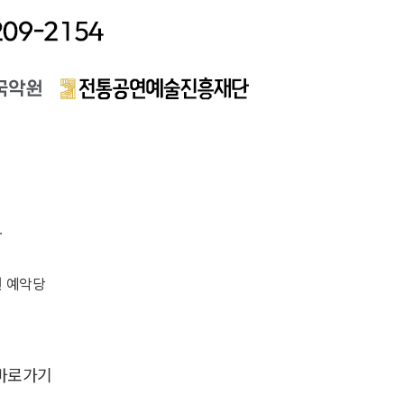
.
악원 예악당
바로가기