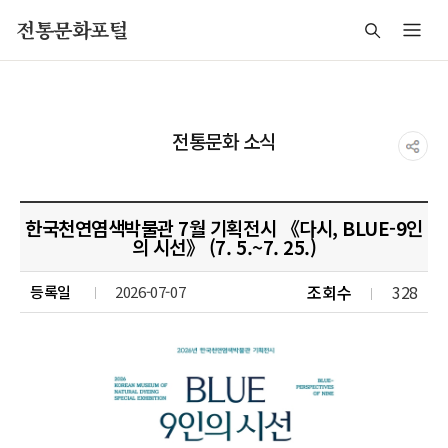
주메뉴 바로가기
본문 바로가기
푸터 바로가기
전통문화포털
전통문화 소식
한국천연염색박물관 7월 기획전시 《다시, BLUE-9인
의 시선》 (7. 5.~7. 25.)
조회수
328
등록일
2026-07-07