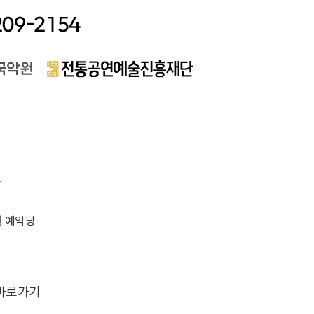
.
악원 예악당
바로가기