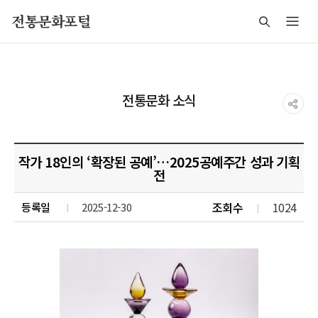
주메뉴 바로가기
본문 바로가기
푸터 바로가기
전통문화포털
전통문화 소식
작가 18인의 ‘확장된 공예’…2025공예주간 성과 기획
전
조회수
1024
등록일
2025-12-30