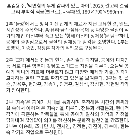
▲김용주, '막연함의 무게 감싸여 있는 아이', 2025, 갈고리 걸림
고리 부착식 직물(벨크로), 나무패널, 180×790×980mm
1부 ‘물성’에서는 창작 이전 단계의 재료가 지닌 고유한 결, 밀도,
시간성에 주목한다. 흙·유리·금속·섬유·목재 등 다양한 물질이 작
가의 개입 이전부터 품고 있는 ‘형태 이전의 정체성’을 탐구하며,
공예의 출발점으로서 물질의 잠재성과 감각을 조명한다. 1부는
조영각, 이종민, 정정훈 작가의 작업으로 구성된다.
2부 ‘교차’에서는 전통과 현대, 손기술과 디지털, 공예와 디자인
등 서로 다른 영역이 맞닿고 스며드는 지점을 다룬다. 오늘날 공
예가 하나의 장르에 머무르지 않고 다양한 매체와 기술, 감각이
교차하는 열린 구조로 확장되고 있음을 보여준다. 2부는 킷 폴
슨, 김용주, 현광훈, 김송이, 김경훈, 길성식, 김성현, 김헌철 작가
가 참여한다.
3부 ‘지속’은 공예가 시대를 통과하며 축적해온 시간의 층위와
삶 속에서 이어져 온 지속성을 다룬다. 전통과 생활문화, 현대적
감각이 공존하는 작품들을 통해 공예가 일상의 기억과 감정을
담아내며 끊임없이 의미를 갱신하는 문화적 실천임을 강조한다.
3부는 이승희, 조나단 치, 전서연, 김정현, 김진아, 김수미, 한봉
숙 작가의 작업으로 구성된다.