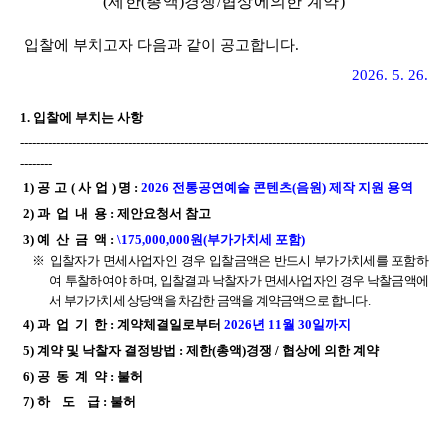
(
제한
(
총액
)
경쟁
/
협상에의한 계약
)
입찰에 부치고자 다음과 같이 공고합니다
.
2026. 5. 26.
1.
입찰에 부치는 사항
------------------------------------------------------------------------------------------------------
--------
1)
공고
(
사업
)
명
:
2026
전통공연예술 콘텐츠
(
음원
)
제작 지원 용역
2)
과
업
내
용
:
제안요청서 참고
3)
예
산
금
액
:
\175,000,000
원
(
부가가치세 포함
)
※
입찰자가 면세사업자인 경우 입찰
금액은 반드시 부가가치세를 포함하
여 투찰하여야 하며
,
입찰결과
낙찰자가 면세사업자인 경우 낙찰금액에
서 부가가치세 상당액을 차감한 금액을 계약금액으로 합니다
.
4)
과
업
기
한
:
계약체결일로부터
2026
년
11
월
30
일까지
5)
계약 및 낙찰자 결정방법
:
제한
(
총액
)
경쟁
/
협상에 의한 계약
6)
공
동
계
약
:
불허
7)
하
도
급
:
불허