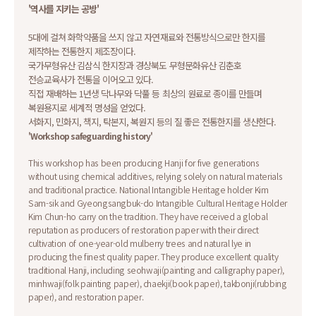
'역사를 지키는 공방'
5대에 걸쳐 화학약품을 쓰지 않고 자연재료와 전통방식으로만 한지를
제작하는 전통한지 제조장이다.
국가무형유산 김삼식 한지장과 경상북도 무형문화유산 김춘호
전승교육사가 전통을 이어오고 있다.
직접 재배하는 1년생 닥나무와 닥풀 등 최상의 원료로 종이를 만들며
복원용지로 세계적 명성을 얻었다.
서화지, 민화지, 책지, 탁본지, 복원지 등의 질 좋은 전통한지를 생산한다.
'Workshop safeguarding history'
This workshop has been producing Hanji for five generations
without using chemical additives, relying solely on natural materials
and traditional practice. National Intangible Heritage holder Kim
Sam-sik and Gyeongsangbuk-do Intangible Cultural Heritage Holder
Kim Chun-ho carry on the tradition. They have received a global
reputation as producers of restoration paper with their direct
cultivation of one-year-old mulberry trees and natural lye in
producing the finest quality paper. They produce excellent quality
traditional Hanji, including seohwaji(painting and calligraphy paper),
minhwaji(folk painting paper), chaekji(book paper), takbonji(rubbing
paper), and restoration paper.