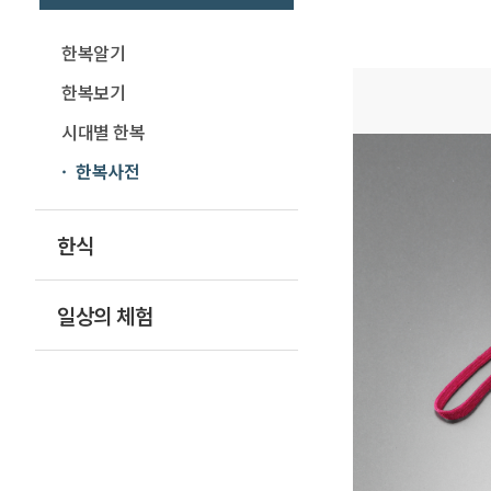
한복알기
한복보기
시대별 한복
한복사전
한식
일상의 체험
오늘전통