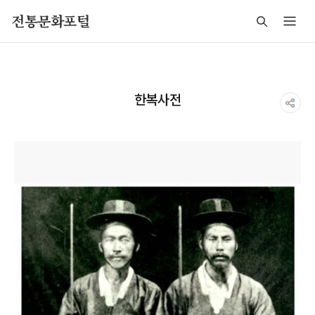
주메뉴 바로가기
본문 바로가기
푸터 바로가기
전통문화포털
한복사전