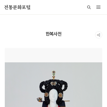
주메뉴 바로가기
본문 바로가기
푸터 바로가기
전통문화포털
한복사전