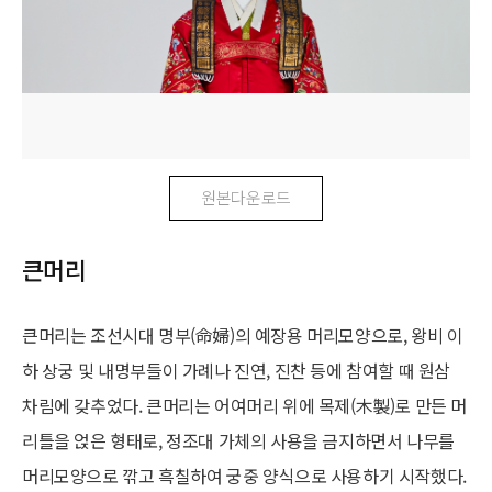
원본다운로드
큰머리
큰머리는 조선시대 명부(命婦)의 예장용 머리모양으로, 왕비 이
하 상궁 및 내명부들이 가례나 진연, 진찬 등에 참여할 때 원삼
차림에 갖추었다. 큰머리는 어여머리 위에 목제(木製)로 만든 머
리틀을 얹은 형태로, 정조대 가체의 사용을 금지하면서 나무를
머리모양으로 깎고 흑칠하여 궁중 양식으로 사용하기 시작했다.