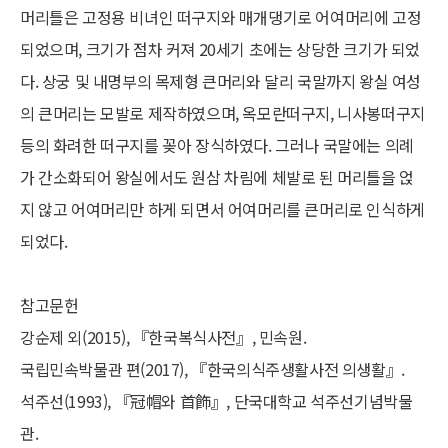
머리틀은 고정용 비녀인 떠구지와 매개댕기로 어여머리에 고정
되었으며, 크기가 점차 커져 20세기 초에는 상당한 크기가 되었
다. 상궁 및 내명부의 목제형 큰머리와 달리 국말까지 왕실 여성
의 큰머리는 모발로 제작하였으며, 옥모란떠구지, 니사봉떠구지
등의 화려한 떠구지를 꽂아 장식하였다. 그러나 국말에는 의례
가 간소화되어 왕실에서도 원삼 차림에 체발로 된 머리틀을 얹
지 않고 어여머리만 하게 되면서 어여머리를 큰머리로 인식하게
되었다.
참고문헌
강순제 외(2015), 『한국복식사전』, 민속원.
국립민속박물관 편(2017), 『한국의식주생활사전 의생활』.
석주선(1993), 『冠帽와 首飾』, 단국대학교 석주선기념박물
관.