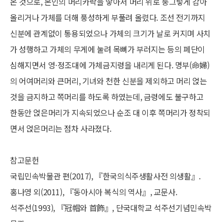
온 것으로, 본인의 머리카락을 땋아서 머리 위로 둥그렇게 감아
올리거나 가체를 더해 풍성하게 부풀려 올렸다. 조선 전기까지
신분에 관계없이 통용되었으나 가체의 크기가 날로 커지며 사치
가 성행하고 가체의 무게에 눌려 목뼈가 부러지는 등의 폐단이
심해지면서 영⋅정조대에 가체금지령을 내리게 된다. 명부(命婦)
의 어여머리와 큰머리, 기녀와 천한 신분을 제외하고 머리 얹는
것을 금지하고 쪽머리를 하도록 하였는데, 금령에도 불구하고
한동안 얹은머리가 지속되었으나 순조 대 이후 쪽머리가 정착되
면서 얹은머리는 점차 사라졌다.
참고문헌
국립민속박물관 편(2017), 『한국의식주생활사전 의생활』.
홍나영 외(2011), 『동아시아 복식의 역사』, 교문사.
석주선(1993), 『冠帽와 首飾』, 단국대학교 석주선기념민속박