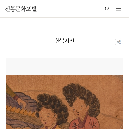
주메뉴 바로가기
본문 바로가기
푸터 바로가기
전통문화포털
한복사전