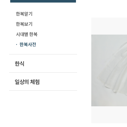
한복알기
한복보기
시대별 한복
한복사전
한식
일상의 체험
오늘전통