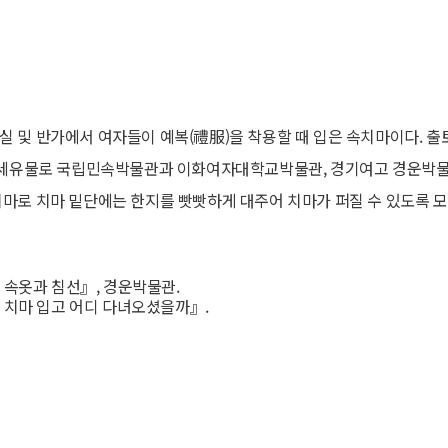
실 및 반가에서 여자들이 예복(禮服)을 착용할 때 입은 속치마이다. 
 전세유물로 국립민속박물관과 이화여자대학교박물관, 경기여고 경운박물
마로 치마 밑단에는 한지를 빳빳하게 대주어 치마가 퍼질 수 있도록 
옛 속옷과 침선』, 경운박물관.
단 치마 입고 어디 다녀오셨을까』.