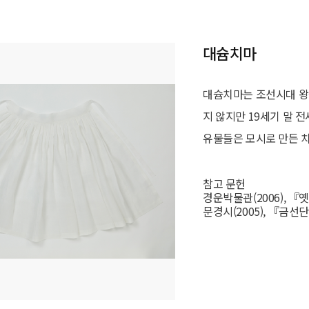
대슘치마
대슘치마는 조선시대 왕
지 않지만 19세기 말
유물들은 모시로 만든 치
참고 문헌
경운박물관(2006), 『
문경시(2005), 『금선