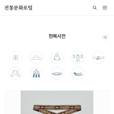
주메뉴 바로가기
본문 바로가기
푸터 바로가기
전통문화포털
한복사전
통합검색
쓰개
머리모양
겉옷
웃옷
아래옷
장신구
허리띠
기타