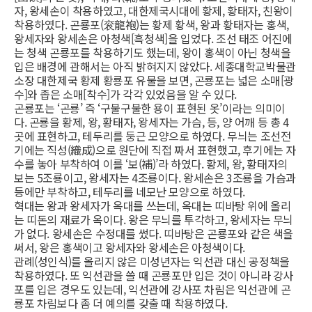
자, 왕세손이 착용하였고, 대한제국시대에 황제, 황태자, 친왕이
착용하였다. 곤룡포(衮龍袍)는 황제 황색, 왕과 황태자는 홍색,
왕세자와 왕세손은 아청색[흑청색]을 입었다. 조선 태조 어진에
는 청색 곤룡포를 착용하기도 했는데, 왕이 홍색이 아닌 청색을
입은 배경에 관해서는 아직 밝혀지지 않았다. 세종대학교박물관
소장 대한제국 황제 황룡포 유물을 보면, 곤룡포는 넓은 소매[광
수]와 좁은 소매[착수]가 각각 있었음을 알 수 있다.
곤룡포는 ‘곤룡’ 즉 ‘구불구불한 용이 표현된 옷’이라는 의미이
다. 곤룡을 황제, 왕, 황태자, 왕세자는 가슴, 등, 양 어깨 등 총 4
곳에 표현하고, 테두리를 둥근 모양으로 하였다. 무늬는 조선전
기에는 직성(織成)으로 원단에 직접 짜서 표현했고, 후기에는 자
수를 놓아 부착하여 이를 ‘보(補)’라 하였다. 황제, 왕, 황태자의
보는 5조룡이고, 왕세자는 4조룡이다. 왕세손은 3조룡을 가슴과
등에만 부착하고, 테두리를 네모난 모양으로 하였다.
혁대는 왕과 왕세자가 옥대를 쓰는데, 옥대는 띠바탕 위에 올리
는 띠돈의 재료가 옥이다. 왕은 무늬를 투각하고, 왕세자는 무늬
가 없다. 왕세손은 수정대를 썼다. 띠바탕은 곤룡포와 같은 색을
써서, 왕은 홍색이고 왕세자와 왕세손은 아청색이다.
관례(성인식)를 올리지 않은 미성년자는 익선관 대신 공정책을
착용하였다. 또 익선관을 쓸 때 곤룡포만 입은 것이 아니라 강사
포를 입은 경우도 있는데, 익선관에 강사포 차림은 익선관에 곤
룡포 차림보다 좀 더 예의를 갖출 때 착용하였다.