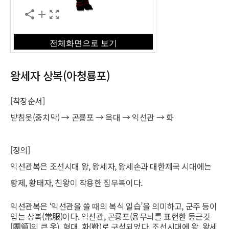
왕세자 상복(아청룡포)
[착장순서]
받침옷(중치막) → 곤룡포 → 옥대 → 익선관 → 화
[정의]
익선관복은 조선시대 왕, 왕세자, 왕세손과 대한제국 시대에는
황제, 황태자, 친왕이 착용한 집무복이다.
익선관복은 ‘익선관을 쓸 때의 복식 일습’을 의미하고, 군주 등이
입는 상복(常服)이다. 익선관, 곤룡포(용무늬를 표현한 둥근깃
[團領]의 큰 옷), 혁대, 화(靴)로 구성되었다. 조선시대에 왕, 왕세