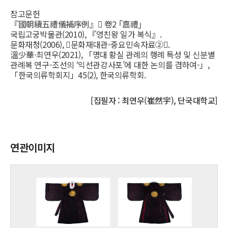
참고문헌
『國朝續五禮儀補序例』󰡕 卷2 ｢嘉禮｣
국립고궁박물관(2010), 『영친왕 일가 복식』.
문화재청(2006), 󰡔문화재대관-중요민속자료②󰡕.
溫少華⋅최연우(2021), 「명대 황실 관례의 행례 특성 및 신분별
관례복 연구-조선의 ‘익선관강사포’에 대한 논의를 겸하여-」,
「한국의류학회지」45(2), 한국의류학회.
[집필자 : 최연우(崔然宇), 단국대학교]
연관이미지