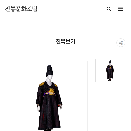
주메뉴 바로가기
본문 바로가기
푸터 바로가기
전통문화포털
한복보기